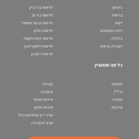
ביטחון
חדשות בני ברק
בריאות
חדשות בת ים
דעות
חדשות גבעת שמואל
זירת המומחים
חדשות חולון
כלכלה
חדשות פתח תקווה
הצהרת נגישות
חדשות ראשון לציון
חדשות רמת גן
כל מה שמעניין
משפטי
קהילה
נדל"ן
תחבורה
ספורט
תיירות ונופש
צרכנות
תרבות וחינוך
עורכי דין מומלצים בתל
אביב והסביבה