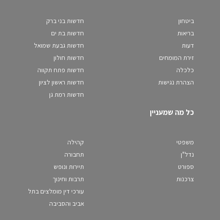
ביטחון
חדשות בני ברק
בריאות
חדשות בת ים
דעות
חדשות גבעת שמואל
זירת המומחים
חדשות חולון
כלכלה
חדשות פתח תקווה
הצהרת נגישות
חדשות ראשון לציון
חדשות רמת גן
כל מה שמעניין
משפטי
קהילה
נדל"ן
תחבורה
ספורט
תיירות ונופש
צרכנות
תרבות וחינוך
עורכי דין מומלצים בתל
אביב והסביבה