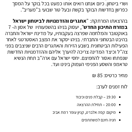
ושרי ביטחון. כיום אנחנו רואים אותו כמעט בכל בוקר על המסך
כפרשן בחדשות הבוקר בקשת ובעל טור שבועי ב"מעריב".
בהרצאתו המרתקת: "
אתגרים והזדמנויות לביטחון ישראל
במזרח התיכון החדש
", יעסוק בניהו בהשפעותיו של אסון ה- 7
באוקטובר והמלחמה שפרצה בעקבותיו, על מדינת ישראל והחברה
בהיבט הבטחוני והחברתי. בניהו יסקור את המצב האסטרטגי לאחר
הפעילות הביטחונית בשבע הזירות והאתגרים הרבים שניצבים בפני
צה"ל וכיצד המדינה צריכה להיערך אליהם וההזדמנויות החדשות
שנפתחו ואסור להחמיצם. יחסי ישראל עם ארה"ב תחת הנשיא
טראמפ והשסע הפנימי העמוק בינינו ועד.
מחיר כרטיס: 85 ₪
לוח זמנים לערב:
19:30 – קבלת פנים וכיבוד
20:00 – תחילת ההרצאה
מיקום: קפה אלברט, קניון עופר רמת אביב
חניה חינם למשתתפים