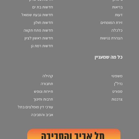
בריאות
חדשות בת ים
דעות
חדשות גבעת שמואל
זירת המומחים
חדשות חולון
כלכלה
חדשות פתח תקווה
הצהרת נגישות
חדשות ראשון לציון
חדשות רמת גן
כל מה שמעניין
משפטי
קהילה
נדל"ן
תחבורה
ספורט
תיירות ונופש
צרכנות
תרבות וחינוך
עורכי דין מומלצים בתל
אביב והסביבה