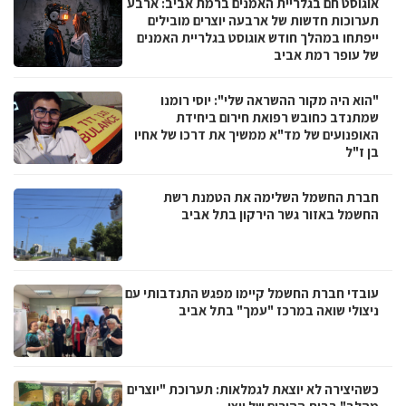
אוגוסט חם בגלריית האמנים ברמת אביב: ארבע
תערוכות חדשות של ארבעה יוצרים מובילים
ייפתחו במהלך חודש אוגוסט בגלריית האמנים
של עופר רמת אביב
"הוא היה מקור ההשראה שלי": יוסי רומנו
שמתנדב כחובש רפואת חירום ביחידת
האופנועים של מד"א ממשיך את דרכו של אחיו
בן ז"ל
חברת החשמל השלימה את הטמנת רשת
החשמל באזור גשר הירקון בתל אביב
עובדי חברת החשמל קיימו מפגש התנדבותי עם
ניצולי שואה במרכז "עמך" בתל אביב
כשהיצירה לא יוצאת לגמלאות: תערוכת "יוצרים