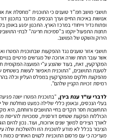
תושבי מושב חמ"ד טוענים כי התוכנית "מחסלת את אופ
אנושות באיכות החיים וערך הנכסים. מדובר בתכנון דורס
ופתוח נדיר וייחודי במרכז הארץ. התכנון יפגע באופן ב
תחנות התפעול יוקמו ב"סמיכות חריגה" לבתי התושבים במ
הירוק והשקט של המושב.
תושבי אזור טוענים נגד ההפקעות שבתוכנית המטרו ואו
אשר עובר תחת שורה ארוכה של מגרשים פרטיים בנויים, 
המקרקעין, זאת, בעוד שהוצע ע"י המועצה המקומית תוו
לטענת התושבים, "התוכנית תאפשר לעשות בשטחים של
מהפקעת חלקים מהמקרקעין במפלס העליון וכלה בהריסת
רמיסת זכויות הקניין שלהם".
לדברי עו"ד ענת בירן,
"בתוכנית המטרו ישנה פגיעה 
בעלי הנכסים, ובאופן כללי שלילה כמעט מוחלטת של 
התחשבות חסר תקדים בחיי התושבים ורווחתם, היא מקנ
הכוללות הפקעת שטחים דורסנית, סמכויות להריסת מבנ
הציבור בכלל לא מודע לתוכנית הזו ולהשלכות שלה עלי
מעריכה כי עם פרסום התוכניות לקווים האחרים כמות ה