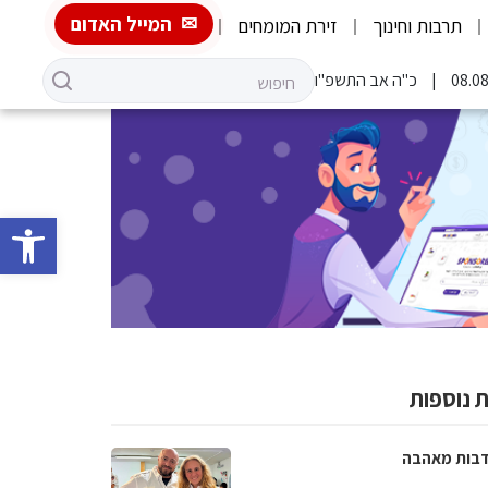
המייל האדום
תרבות וחינוך
זירת המומחים
כ"ה אב התשפ"ו
פתח סרגל 
 נוספות
בות מאהבה