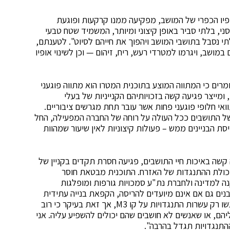
יו הכפרי של המושב, מפקיעה ממנו קרקעות ופוגעת
ני, בלתי סביר באופן קיצוני ומיותר, המשמיד שטח טבעי
לתי נסבל בתושבי המושב ויהפוך את חייהם לסיוט". לטענתם,
ושב, ויגרמו למטרדי רעש, ריח, זיהום — וכן לשינוי אופיו
מרים כי המתווה המוצע בתוכנית המטרו הוא מתווה פוגעני
ומייצר פגיעה קשה בזכויותיהם הקנייניות של בעלי
אי חלופי פוגעני פחות אשר עובר תחת מגרשים ציבוריים.
 התושבים ככל העולה על רוחה של החברה המפעילה, החל
 הבניינים ממש – פעולות קיצוניות לאין שיעור שמהוות
קשה באיכות חיי התושבים, פגיעה חסרת תקדים בקניין של
יכולת ההתנגדות של האזרח. התוכנית מבטאת חוסר
ה למדינה ולחברת נת"ע סמכויות גורפות ומופלגות
ים גם אם אינם מיועדים להריסה, הקפאת בנייה עתידית
לאורך הצירים למשך שנים ארוכות, ועוד. נכון להיום הוגשו רק עשרות התנגדויות על קו M3, אך זאת בעיקר כי רוב
הם, או שאנשים לא חושבים שהם יכולים להשפיע עליה. אני
התנגדויות תגדל בהרבה".