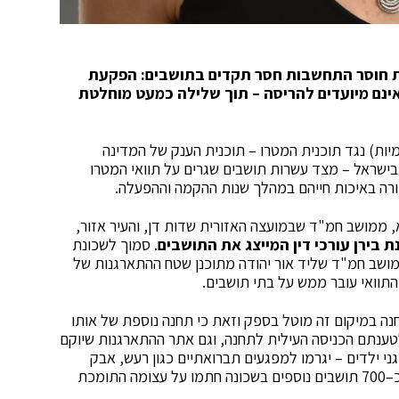
את חוסר התחשבות חסר תקדים בתושבים: הפקעת
ינם מיועדים להריסה
– תוך שלילה כמעט מוחלטת
יות) נגד תוכנית המטרו – תוכנית הענק של המדינה
ם בשנים הקרובות ולעבור ב-20 רשויות בישראל – מצד עשרות תושבים שגרים על תוואי המטרו
ורה באיכות חייהם במהלך שנות ההקמה וההפעלה.
 ממושב חמ"ד שבמועצה האזורית שדות דן, והעיר אזור,
ת בירן עורכי דין המייצג את התושבים
. סמוך לשכונת
מושב חמ"ד שליד אור יהודה מתוכנן שטח ההתארגנות של
 בתחנה במיקום זה מוטל בספק וזאת כי תחנה נוספת של אותו
ית שאול. לטענתם הכניסה העילית לתחנה, וגם אתר ההתארגנות שיוקם
 לבתי מגורים וגני ילדים – יגרמו למפגעים תברואתיים כגון רעש, אבק
וזיהום אוויר, ויהפכו את החיים בשכונה לבלתי נסבלים. כ–700 תושבים נוספים בשכונה חתמו על עצומה התומכת