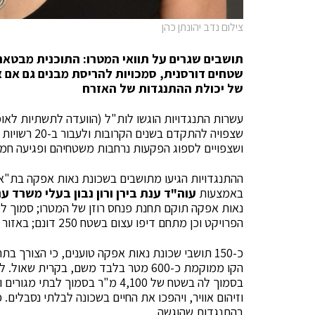
צילום נדב יהונתן כהן
תושבים שגרים על תוואי המטרו: התוכנית מבט
שטחים דורסנית, סמכויות להריסת מבנים גם אם א
של יכולת ההתנגדות של האזרח
עשרות התנגדויות הוגשו לות"ל (הוועדה לתשתיות לאומ
שצפויה להתקד
ושצפויים לספוג הפקעות נרחבות משטחיהם ופגיעה חמ
ההתנגדויות הגיעו מתושבים בשכונת נאות אפקה בת"א,
באמצעות
עוה"ד ענת בירן ורון נבון בעלי משרד ענ
נאות אפקה תוקם תחנת פנחס רוזן של המטרו; סמוך ל
הפרויקט וכן מתחם דיפו עצום בשטח 250 דונם; באזור התוואי עובר ממש על בתי תושבים.
כ-150 תושבי שכונת נאות אפקה טוענים, כי הצורך
הקו ממוקמת כ-600 מטר בלבד משם, בקר
בסמוך לה בשטח של 4,100 מ"ר בסמוך
בהתנגדות שהוגשה.