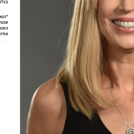
בגלר
"הוא 
שמתנ
האופ
אחיו 