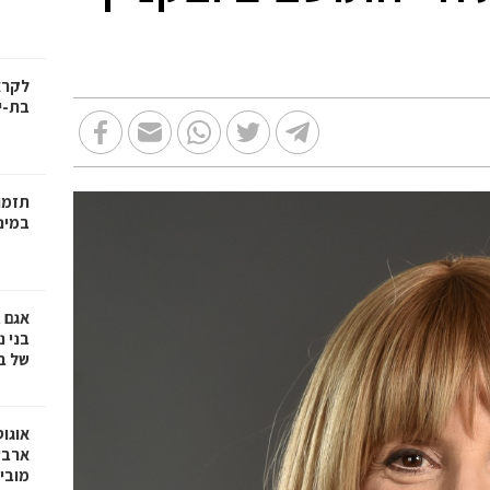
בת-י
תזמו
במינ
אגם 
של ב
אוגו
ארבע
מובי