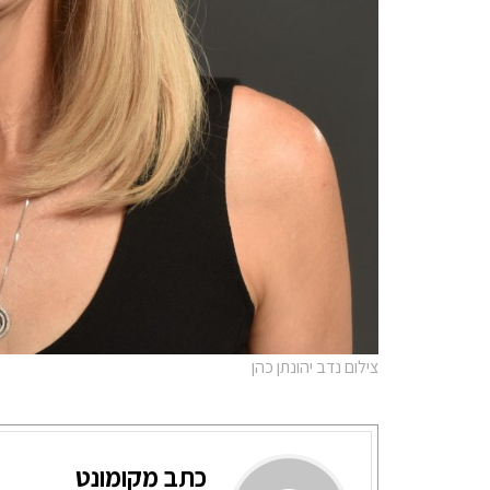
צילום נדב יהונתן כהן
כתב מקומונט