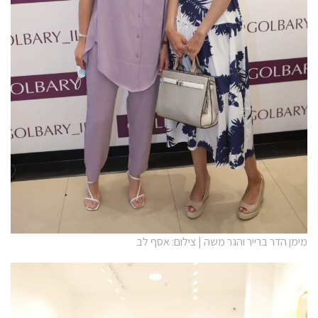
מימן הדר ברייר והגר משה | צילום: אסף לב