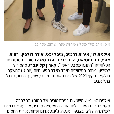
מימין מרב מילר מיכל ינאי רווית אסף | צילום: אסף לב
אילנית לוי
,
אירית רחמים, מיכל ינאי
,
אירה דולפין
,
רווית
אסף, חני נחמיאס, הדר ברייד והדר משה
המוכרות מתוכנית
הטלוויזיה "חתונה ממבט ראשון",
קארין קליינברג
מהמירוץ
למיליון, מנחת הטלוויזיה
מירב מילר
הגיעו היום (יום ג') להשקת
קולקציית קיץ 2021 של בית האופנה גולברי, שנערך בחנות הדגל
בתל אביב.
אילנית לוי, מי שמשמשת כפרזנטורית של המותג התלהבה
מקולצקציית האובורולים החדשה ואימצה מיידית ארבעה אוברולים
למלתחה שלה, בצבעי: מנטה, ג'ינס, אדום ושחור. אירית רחמים