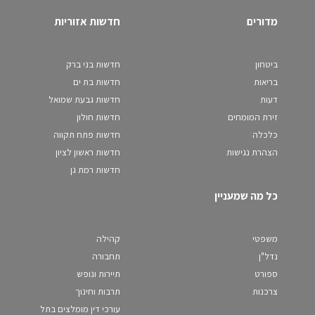
מדורים
חדשות אזוריות
ביטחון
חדשות בני ברק
בריאות
חדשות בת ים
דעות
חדשות גבעת שמואל
זירת המומחים
חדשות חולון
כלכלה
חדשות פתח תקווה
הצהרת נגישות
חדשות ראשון לציון
חדשות רמת גן
כל מה שמעניין
משפטי
קהילה
נדל"ן
תחבורה
ספורט
תיירות ונופש
צרכנות
תרבות וחינוך
עורכי דין מומלצים בתל