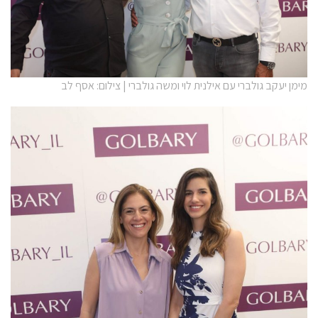
מימן יעקב גולברי עם אילנית לוי ומשה גולברי | צילום: אסף לב