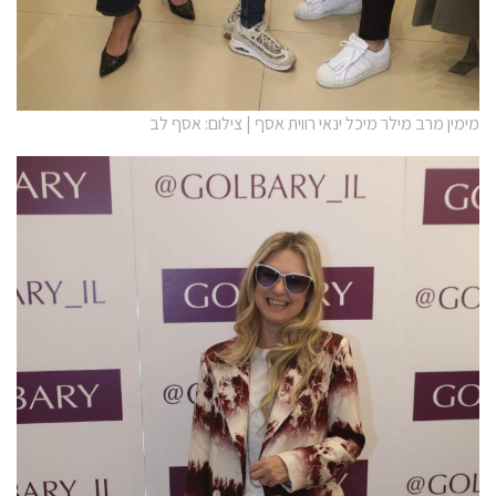
מימין מרב מילר מיכל ינאי רווית אסף | צילום: אסף לב