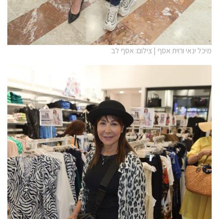
מיכל ינאי ורוית אסף | צילום: אסף לב