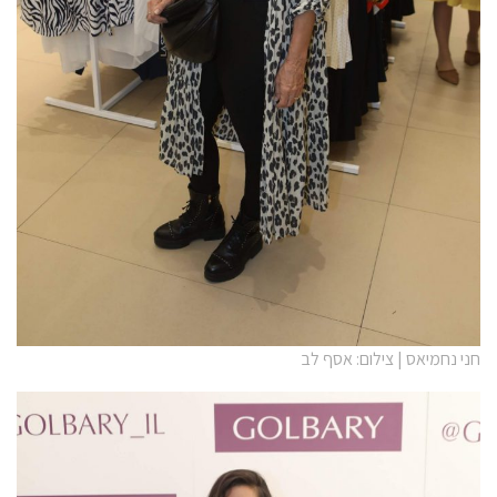
חני נחמיאס | צילום: אסף לב