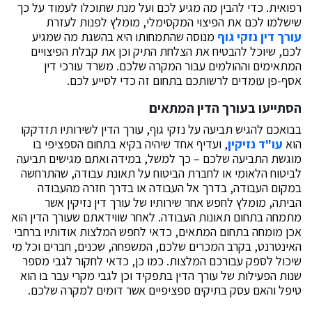
רפואית. כדי להבין מה מגיע לכם ועל מנת שתוכלו לעמוד על כך
שישלמו לכם את הפיצוי המקסימלי, מומלץ לפנות לעזרת
עורך דין נזקי גוף
מנוסה שהתמחותו היא בהשגת מה שמגיע
לכם, שיוכל להבטיח את הצלחת התיק וכן את קבלת הפיצויים
המתאימים וההולמים עבור המקרה שלכם. משרד עורכי דין
אסף-פן עומדים לרשותכם בתחום זה כדי לסייע לכם.
הסתייעו בעורך הדין המתאים
בבואכם להגיש תביעה על נזקי גוף, עורך הדין לשירותיו תזדקקו
הוא
עו"ד נזיקין
, ועדיף אחד שיהיה בקיא בתחום הספציפי בו
מוגשת התביעה שלכם – כך למשל, במידה ואתם מגישים תביעה
לביטוח הלאומי או לחברת הביטוח על תאונת עבודה, שהתרחשה
במקום העבודה, בדרך אל העבודה או בדרך חזרה מהעבודה
הביתה, מומלץ לחפש אחר שירותיו של עורך דין נזיקין אשר
מתמחה בתחום תאונות העבודה. לאחר שווידאתם שעורך הדין הוא
אכן מומחה בתחום המתאים, כדאי לחפש המלצות אודותיו ברחבי
האינטרנט, בקרב המכרים שלכם, המשפחה, שכנים, חברים וכל מי
שיכול לספק עבורכם המלצות. כמו כן, כדאי לחקור לגבי מספר
שנות הפעילות של עורך הדין בתפקיד וכן לגבי מקרי עבר בו הוא
טיפל והאם עסק בתיקים ספציפיים אשר דומים למקרה שלכם.