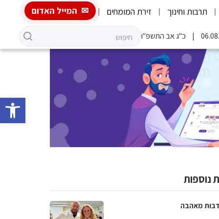
המייל האדום
תרבות וחינוך
זירת המומחים
כ"ג אב התשפ"ו
פתח סרגל 
 נוספות
בות מאהבה