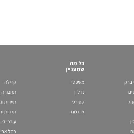
כל מה
שמעניין
 ברק
משפטי
קהילה
ים
נדל"ן
תחבורה
עת
ספורט
תיירות ונ
צרכנות
תרבות וחי
ן
עורכי דין
ח
בתל אבי