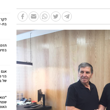
בת-י
תזמו
במינ
אגם 
של ב
"הוא 
שמתנ
האופ