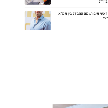
בן ז"ל
ראשי תיבות: מה ההבדל בין תמ"א
ע?