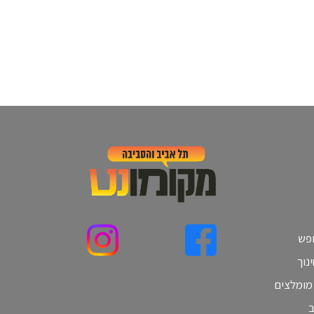
ופש
נוך
 מומלצים
ב