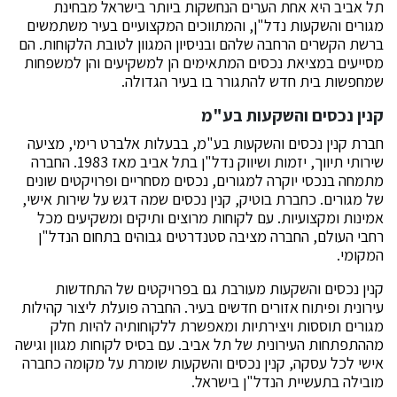
תל אביב היא אחת הערים הנחשקות ביותר בישראל מבחינת
מגורים והשקעות נדל"ן, והמתווכים המקצועיים בעיר משתמשים
ברשת הקשרים הרחבה שלהם ובניסיון המגוון לטובת הלקוחות. הם
מסייעים במציאת נכסים המתאימים הן למשקיעים והן למשפחות
שמחפשות בית חדש להתגורר בו בעיר הגדולה.
קנין נכסים והשקעות בע"מ
חברת קנין נכסים והשקעות בע"מ, בבעלות אלברט רימי, מציעה
שירותי תיווך, יזמות ושיווק נדל"ן בתל אביב מאז 1983. החברה
מתמחה בנכסי יוקרה למגורים, נכסים מסחריים ופרויקטים שונים
של מגורים. כחברת בוטיק, קנין נכסים שמה דגש על שירות אישי,
אמינות ומקצועיות. עם לקוחות מרוצים ותיקים ומשקיעים מכל
רחבי העולם, החברה מציבה סטנדרטים גבוהים בתחום הנדל"ן
המקומי.
קנין נכסים והשקעות מעורבת גם בפרויקטים של התחדשות
עירונית ופיתוח אזורים חדשים בעיר. החברה פועלת ליצור קהילות
מגורים תוססות ויצירתיות ומאפשרת ללקוחותיה להיות חלק
מההתפתחות העירונית של תל אביב. עם בסיס לקוחות מגוון וגישה
אישי לכל עסקה, קנין נכסים והשקעות שומרת על מקומה כחברה
מובילה בתעשיית הנדל"ן בישראל.