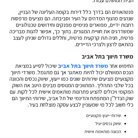
הבית המושלם עבורו.
פנטהאוזים הם בדרך כלל דירות בקומה העליונה של הבניין,
שנהנים מהנוף המדהים על העיר וסביבתה. הם מציעים מרפסות
רחבות ידיים, מפוארים פנימיים מפנקים וחידושים טכנולוגיים
שמשדרגים את חוויית המגורים. בתוך כך, אפשר להנות מבריכה
פרטית, חניה תת קרקעית פרטית, וחללים גדולים שניתן לעצב
בהתאם לרצון ולצרכי הדיירים.
משרד תיווך בתל אביב
החיפוש אחר
משרד תיווך בתל אביב
שיכול לסייע במציאת
הנכס המושלם יכול להיות מאתגר אך גם מתגמל. משרדי תיווך
מקצועיים מציעים שירותים שונים כמו ייעוץ, שיווק נכסים והכוונה
בכל שלבי התהליך. המתווכים המנוסים מבינים היטב את השוק
המקומי ויכולים להציע פתרונות מותאמים אישית לכל לקוח. עם
שוק הנדל"ן המתפתח והדינמי של תל אביב, שירותי התיווך הם
כלי חשוב לכל מי שמעוניין לבצע עסקה מוצלחת בעיר.
שירותי ייעוץ מקצועיים
שיווק נכסים יעיל
הכוונה מותאמת אישית