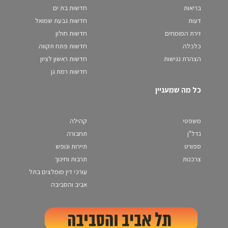
בריאות
חדשות בת ים
דעות
חדשות גבעת שמואל
זירת המומחים
חדשות חולון
כלכלה
חדשות פתח תקווה
הצהרת נגישות
חדשות ראשון לציון
חדשות רמת גן
כל מה שמעניין
משפטי
קהילה
נדל"ן
תחבורה
ספורט
תיירות ונופש
צרכנות
תרבות וחינוך
עורכי דין מומלצים בתל
אביב והסביבה