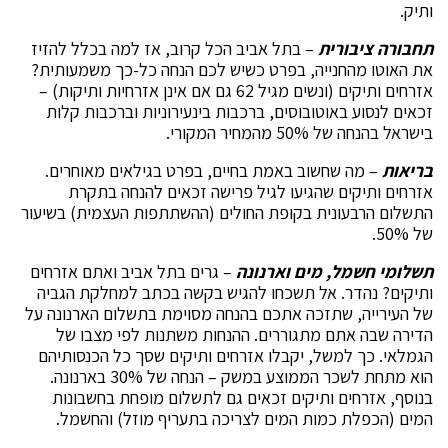
ותיק.
תחבורה ציבורית
– בתל אביב הכל קרוב, אז למה בכלל להזיז
את האוטו מהחנייה, בפרט כשיש לכם הנחה כל-כך משמעותית?
אזרחים ותיקים (ונשים מגיל 62 גם אם אינן אזרחיות ותיקות) –
זכאים לנסוע באוטובוסים, ברכבות בינעירוניות וברכבות קלות
בישראל בהנחה של 50% מהמחיר המקורי.
בריאות
– מה שחשוב באמת בחיים, בפרט בגילאים מאוחרים.
אזרחים ותיקים שהגיעו לגיל פרישה זכאים להנחה בתקרת
התשלום הרבעונית בקופת החולים (ההשתתפות העצמית) בשיעור
של 50%.
תשלומי חשמל, מים וארנונה
– גרים בתל אביב ואתם אזרחים
ותיקים? נהדר. אל תשכחו להגיש בקשה בכתב למחלקת הגביה
של העירייה, שתזכה אתכם בהנחה מסוימת בתשלום הארנונה על
הדירה שבה אתם מתגוררים. ההנחות משתנות לפי מצבו של
הגמלאי. כך למשל, יקבלו אזרחים ותיקים שסך כל הכנסותיהם
הוא מתחת לשכר הממוצע במשק – הנחה של 30% בארנונה.
בנוסף, אזרחים ותיקים זכאים גם לתשלום מופחת בחשבונות
המים (הכפלת כמות המים לצריכה בתעריף מוזל) והחשמל.