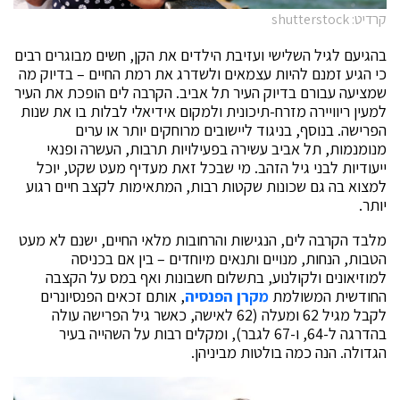
קרדיט: shutterstock
בהגיעם לגיל השלישי ועזיבת הילדים את הקן, חשים מבוגרים רבים
כי הגיע זמנם להיות עצמאים ולשדרג את רמת החיים – בדיוק מה
שמציעה עבורם בדיוק העיר תל אביב. הקרבה לים הופכת את העיר
למעין ריוויירה מזרח-תיכונית ולמקום אידיאלי לבלות בו את שנות
הפרישה. בנוסף, בניגוד ליישובים מרוחקים יותר או ערים
מנומנמות, תל אביב עשירה בפעילויות תרבות, העשרה ופנאי
ייעודיות לבני גיל הזהב. מי שבכל זאת מעדיף מעט שקט, יוכל
למצוא בה גם שכונות שקטות רבות, המתאימות לקצב חיים רגוע
יותר.
מלבד הקרבה לים, הנגישות והרחובות מלאי החיים, ישנם לא מעט
הטבות, הנחות, מנויים ותנאים מיוחדים – בין אם בכניסה
למוזיאונים ולקולנוע, בתשלום חשבונות ואף במס על הקצבה
החודשית המשולמת
מקרן הפנסיה
, אותם זכאים הפנסיונרים
לקבל מגיל 62 ומעלה (62 לאישה, כאשר גיל הפרישה עולה
בהדרגה ל-64, ו-67 לגבר), ומקלים רבות על השהייה בעיר
הגדולה. הנה כמה בולטות מביניהן.