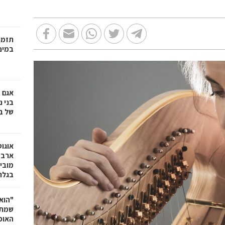
תזמו
במינ
אגם 
של ב
אוגו
ארבע
מובי
בגלר
"הוא 
שמתנ
האופ