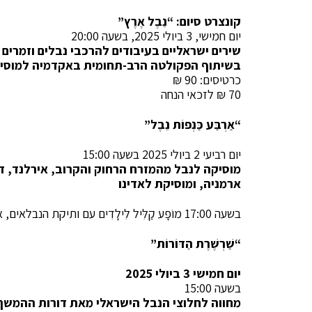
קונצרט סיום
: “
נֵבֶל אֶרֶץ
”
יום חמישי, 3 ביולי 2025, בשעה 20:00
שירים ישראליים בעיבודים להרכבי נבלים וזמרים
בשיתוף הפקולטה הרב-תחומית באקדמיה למוסיק
כרטיסים: 90 ₪
70 ₪ לזכאי הנחה
“אַרְבַּע כַּנְפוֹת נֵבֶל”
יום רביעי 2 ביולי 2025 בשעה 15:00
מוסיקה לנבל מהמזרח הרחוק והקרוב, אירלנד, ד
ארמניה, ומוסיקת לאדינו
בשעה 17:00 מוֹפָע קַלִּיל לִילָדִים עם ותיקת הנבלאים, אמנית הקונצרט המוסבר,
“שַׁרְשֶׁרֶת הַדּוֹרוֹת”
יום חמישי 3 ביולי 2025
בשעה 15:00
מחווה לחלוצי הנבל הישראלי מאת דורות ההמשך