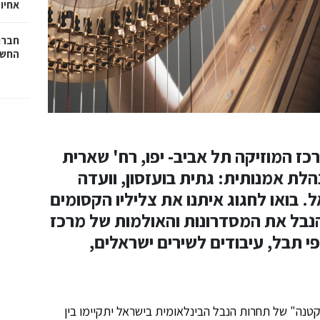
אחיו 
חברת
החשמ
ם רביעי-חמישי, 2-3 יולי, 2025 מרכז המוזיקה תל אביב- יפו, רח' שארית
לד מנהלת אמנותית: גתית בועזסון, וועדה
אל. בואו לחגוג איתנו את צליליו הקסומים
הנבל את המסדרונות והאולמות של מרכז
פי תבל, עיבודים לשירים ישראלים,
נה" של תחרות הנבל הבינלאומית בישראל יתקיימו בין