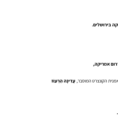
ה בירושלים
.
רום אמריקה,
עֲדִינָה הַרְעוֹז