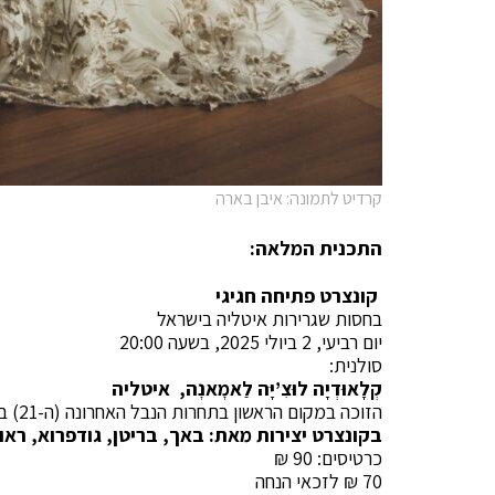
קרדיט לתמונה: איבן בארה
התכנית המלאה:
קונצרט פתיחה חגיגי
בחסות שגרירות איטליה בישראל
יום רביעי, 2 ביולי 2025, בשעה 20:00
סולנית:
קְלָאוּדְיָה לוּצִ’יָּה לַאמׇאנׇה, איטליה
הזוכה במקום הראשון בתחרות הנבל האחרונה (ה-21) בשנת 2022
בקונצרט יצירות מאת: באך, בריטן, גודפרוא, ראוו
כרטיסים: 90 ₪
70 ₪ לזכאי הנחה