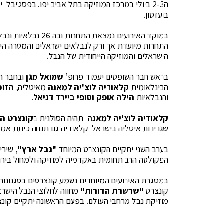
ה2-3 ביולי במרכז המוזיקה בתל אביב יפו. בפסטיבל 
בועזסון.
התחרות מיועדת אך ורק לנבלאים ישראלים והמטרה היא
הישראלים והמוזיקה הייחודית של הנבל.
בראש חבר השופטים יעמוד פרופ’
שמואל מגן
ובחבר הש
הבינלאומית
קלאודיה לוצ'יה למאנה
מאיטליה,
הזוכ
והנבלאיות
הילה אופק
וסופי ביירד דניאל
.
קלאודיה לוצ'יה למאנה
תהיה הסולנית ב
קונצרט ה
שגרירות איטליה בישראל. קלאודיה גם תנחה כיתת אמן בגמר 3 הסבבים של התחרות 
בערב השני יתקיים הקונצרט המיוחד
"נבל ארץ"
, שירי
הפקולטה הרב תחומית באקדמיה למוזיקה ולמחול בירו
במסגרת האירועים המיוחדים נשמע קונצרטים בסגנונות 
קונצרט
"שרשרת הדורות"
מחווה לחלוצי הנבל הישרא
מוזיקת נבל מרחבי העולם. בפעם הראשונה יתקיים קונצ