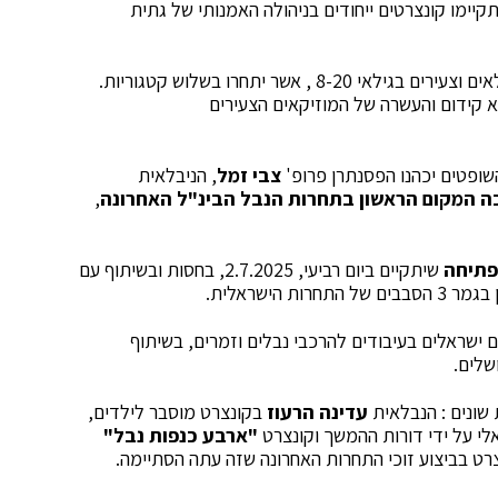
יתקיימו קונצרטים ייחודים בניהולה האמנותי של גתית
במוקד האירועים נמצאת התחרות ובה 26 נבלאיות ונבלאים וצעירים בגילאי 8-20 , אשר יתחרו בשלוש קטגוריות.
 קידום והעשרה של המוזיקאים הצעירים
ופטים יכהנו הפסנתרן פרופ'
צבי זמל
, הניבלאית
ה המקום הראשון בתחרות הנבל הבינ"ל האחרונה
,
פתיחה
שיתקיים ביום רביעי, 2.7.2025, בחסות ובשיתוף עם
הישראלית.
ם ישראלים בעיבודים להרכבי נבלים וזמרים, בשיתוף
שלים.
שונים : הנבלאית
עדינה הרעוז
בקונצרט מוסבר לילדים,
לי על ידי דורות ההמשך וקונצרט
"ארבע כנפות נבל"
רט בביצוע זוכי התחרות האחרונה שזה עתה הסתיימה.