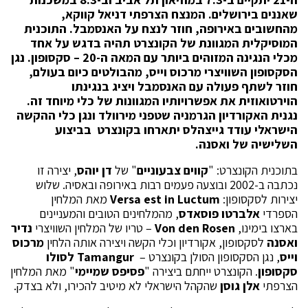
שאננים בירושלים. המנצח הצרפתי דניאל קווקא,
מהחשובים
באירופה, חוזר לנצח על האנסמבל. התוכנית
המוסיקלית המגוונת של הקונצרט תהיה בדגש על אחד
מכלי הנגינה המזוהים ביותר עם המאה ה-20 – סקסופון. נגן
הסקסופון השוויצרי מרכוס וייס, מהבולטים כיום בעולם,
חוזר לשתף פעולה עם האנסמבל ויציג בנגינתו
הוירטואוזית את אפשרויותיו המגוונות של כלי מיוחד זה.
נגנית האקורדיון הגרמניה שטפני מירוולד ונגן כלי ההקשה
הישראלי עודד גייצהלס יתארחו בקונצרט
בביצוע
השלישיה של ואסנה.
בתוכנית הקונצרט: "
קווים צבעוניים
" של
דן יוהס
, יצירה זו
נכתבה ב-2002 ובוצעה פעמים רבות באירופה ובאסיה. שלוש
יצירות לסקסופון:
Versa est in Luctum
מאת המלחין
הספרדי
אלברטו פוסאדס
, מהמלחינים הטובים והמעניינים
בארצו בימינו,
Von den Rosen
– טריו של המלחין השוויצרי
נדיר
ואסנה
לסקסופון, אקורדיון וכלי הקשה ויצירה אותה הלחין
מרכוס
וייס
, נגן הסקסופון הסולן בקונצרט –
Tamangur
לסולו
סקסופון
. הקונצרט ייחתם ביצירה "
פסיפס שמיימי
" מאת המלחין
הצרפתי
אלן גוסן
שהקהל הישראלי לא מיטיב להכירו, ולא בצדק.