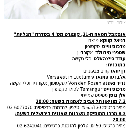
צילום- יח"צ
אנסמבל המאה ה-21, קונצרט מס' 4 בסדרה "תגליות"
דניאל קווקא
מנצח
מרכוס ווייס
סקסופון
שטפני מירוולד
אקורדיון
עודד גייצהאלס
כלי נקישה
בתוכנית:
דן יוהס
קווים צבעוניים
אלברטו פוסאדס
Versa est in Luctum
נדיר ואסנה
Von den Rosen לסקסופון, אקורדיון וכלי הקשה
מרכוס וייס
Tamangur לסולו סקסופון
אלן גוסן
פסיפס שמיימי
7.3 מוזיאון תל אביב לאמנות בשעה: 20:00
מחיר כרטיס: 65/130 ₪. טלפון להזמנת כרטיסים: 03-6077070
8.3 מרכז המוסיקה משכנות שאננים בירושלים בשעה:
20:00
מחיר כרטיס: 50 ₪. טלפון להזמנת כרטיסים: 02-6241041