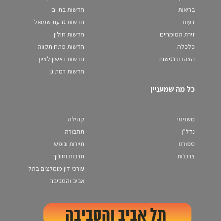
בריאות
חדשות בת ים
דעות
חדשות גבעת שמואל
זירת המומחים
חדשות חולון
כלכלה
חדשות פתח תקווה
הצהרת נגישות
חדשות ראשון לציון
חדשות רמת גן
כל מה שמעניין
משפטי
קהילה
נדל"ן
תחבורה
ספורט
תיירות ונופש
צרכנות
תרבות וחינוך
עורכי דין מומלצים בתל
אביב והסביבה