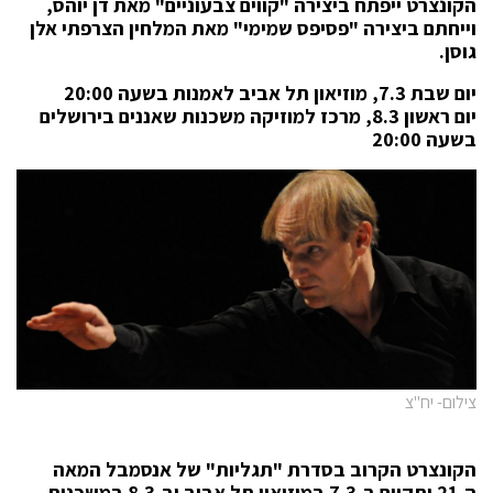
הקונצרט ייפתח ביצירה "קווים צבעוניים" מאת דן יוהס,
וייחתם ביצירה "פסיפס שמימי" מאת המלחין הצרפתי אלן
גוסן.
יום שבת 7.3, מוזיאון תל אביב לאמנות בשעה 20:00
יום ראשון 8.3, מרכז למוזיקה משכנות שאננים בירושלים
בשעה 20:00
צילום- יח"צ
הקונצרט הקרוב בסדרת "תגליות"
של אנסמבל המאה
ה-21 יתקיים ב-7.3 במוזיאון תל אביב וב-8.3 במשכנות