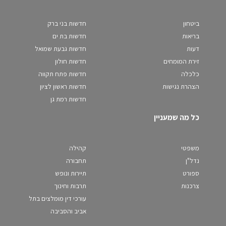
ביטחון
חדשות בני ברק
בריאות
חדשות בת ים
דעות
חדשות גבעת שמואל
זירת המומחים
חדשות חולון
כלכלה
חדשות פתח תקווה
הצהרת נגישות
חדשות ראשון לציון
חדשות רמת גן
כל מה שמעניין
משפטי
קהילה
נדל"ן
תחבורה
ספורט
תיירות ונופש
צרכנות
תרבות וחינוך
עורכי דין מומלצים בתל
אביב והסביבה