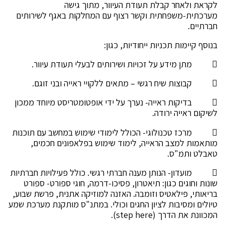
לקראת ולאחר קבלת תעודת העיוור, מתוך גישה
מערכתית-משפחתית וקשר רצוף עם המחלקות באגף לשירותים
חברתיים.
בנוסף קיימות תכניות ייחודיות, כגון:
 מתן מידע על זכויות ושירותים לבעלי תעודת עיוור.
 קבוצות שיח רגשי – מתאים ללקויי ראייה ובני זוגם.
 בדיקות ראייה- נערך על ידי אופטומטריסט מיוחד ממכון
לשיקום ראייה ירודה.
 מרכז טכנולוגי- הכולל לימודי שימוש במחשב עם תוכנות
מותאמות למצב הראייה, לימוד שימוש בפלאפונים חכמים,
טאבלט ותמ"ס.
 מועדון- הנותן מענה חברתי רגשי. כולל פעילויות חברתיות
שונות וחוגים כגון: תיאטרון, פסיכו-דרמה, חוגי ספורט- ספורט
בריאותי, פילאטיס וזומבה. האזנה למוזיקה אתנית, פרשת שבוע,
טיולים ומסיבות לציון החגים וכולי. במתנ"ס מותקנת מערכת שמע
המכוונת את הדרך (step here).