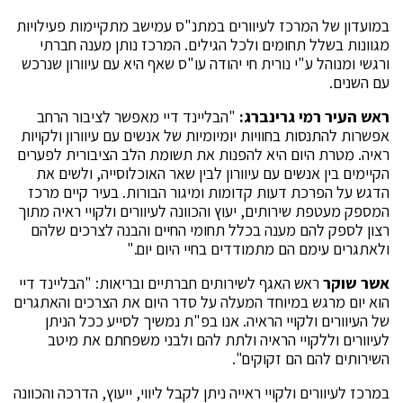
במועדון של המרכז לעיוורים במתנ"ס עמישב מתקיימות פעילויות
מגוונות בשלל תחומים ולכל הגילים. המרכז נותן מענה חברתי
ורגשי ומנוהל ע"י נורית חי יהודה עו"ס שאף היא עם עיוורון שנרכש
עם השנים.
ראש העיר רמי גרינברג:
"הבליינד דיי מאפשר לציבור הרחב
אפשרות להתנסות בחוויות יומיומיות של אנשים עם עיוורון ולקויות
ראיה. מטרת היום היא להפנות את תשומת הלב הציבורית לפערים
הקיימים בין אנשים עם עיוורון לבין שאר האוכלוסייה, ולשים את
הדגש על הפרכת דעות קדומות ומיגור הבורות. בעיר קיים מרכז
המספק מעטפת שירותים, יעוץ והכוונה לעיוורים ולקויי ראיה מתוך
רצון לספק להם מענה בכלל תחומי החיים והבנה לצרכים שלהם
ולאתגרים עימם הם מתמודדים בחיי היום יום."
אשר שוקר
ראש האגף לשירותים חברתיים ובריאות: "הבליינד דיי
הוא יום מרגש במיוחד המעלה על סדר היום את הצרכים והאתגרים
של העיוורים ולקויי הראיה. אנו בפ"ת נמשיך לסייע ככל הניתן
לעיוורים וללקויי הראיה ולתת להם ולבני משפחתם את מיטב
השירותים להם הם זקוקים".
במרכז לעיוורים ולקויי ראייה ניתן לקבל ליווי, ייעוץ, הדרכה והכוונה