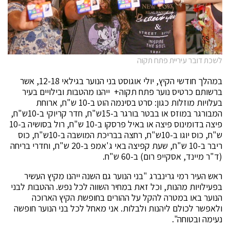
לשכת דובר עיריית פתח תקוה
במהלך חודשי הקיץ, יולי אוגוסט בני הנוער בגילאי 12-18, אשר
ברשותם כרטיס נוער פתח תקוה+ ייהנו מהטבות ובילויים בעיר
בעלויות מוזלות כגון: סרט בסינמה הוט ב-10 ש"ח, ארוחת
המבורגר במוזס או בבטר בורגר ב-15ש"ח, חדר קריוקי ב-10ש"ח,
פיצה בדומינוס פיצה או באיל פרסקו ב-10 ש"ח, רול בסושיה ב-10
ש"ח, כוס יוגו ב-10ש"ח, רחצה בבריכת המושבה ב-10ש"ח, כוס
ריבר ב-10 ש"ח, שעת קפיצה באי ג'אמפ ב-20 ש"ח, וחדרי בריחה
(ד"ר מיינד, אסקייפ רום) ב-60 ש"ח.
ראש העיר רמי גרינברג "בני הנוער גם השנה ייהנו מקיץ העשיר
בפעילויות מהנות, וכל זאת במחיר השווה לכל נפש. ההטבות לבני
הנוער באו במטרה להקל על ההורים בחופשת הקיץ הארוכה
ולאפשר לכולם ליהנות ולבלות. אני מאחל לכל בני הנוער חופשה
נעימה ובטוחה".