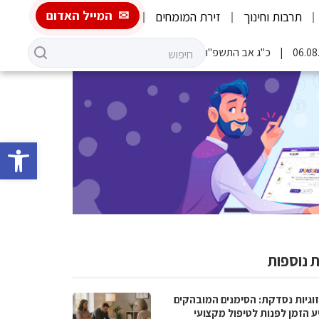
המייל האדום
תרבות וחינוך
זירת המומחים
כ"ג אב התשפ"ו
פתח סרגל 
 נוספות
וגיות נסדקת: הסימנים המובהקים
ע הזמן לפנות לטיפול מקצועי