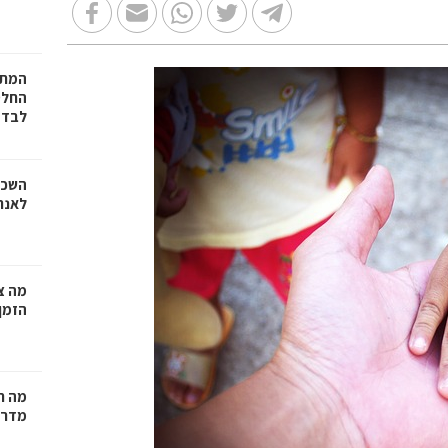
המתכ
החלט
לבד
השכר
לאנר
מה צר
הזמן
מה ח
מדרי