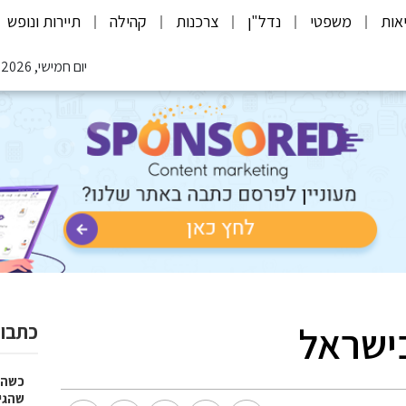
אות
משפטי
נדל"ן
צרכנות
קהילה
תיירות ונופש
יום חמישי, 06.08.2026
ישראל
כתבות
כשהז
שהגי