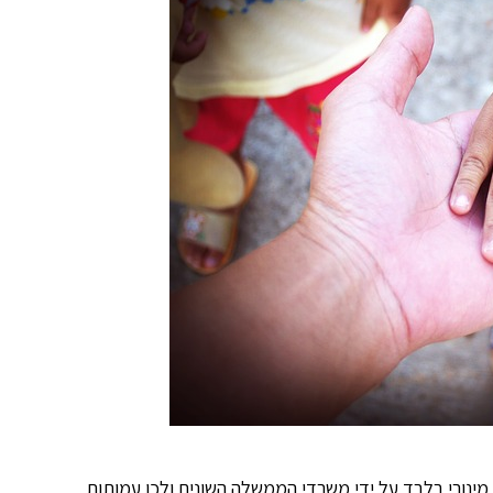
מינורי בלבד על ידי משרדי הממשלה השונים ולכן עמותות