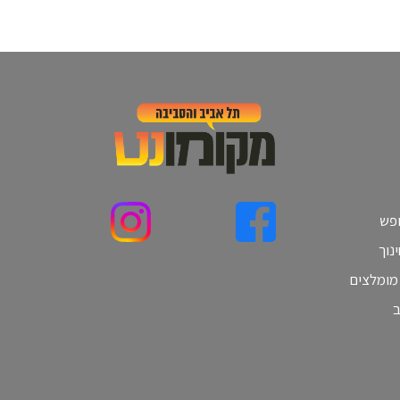
ופש
נוך
 מומלצים
ב