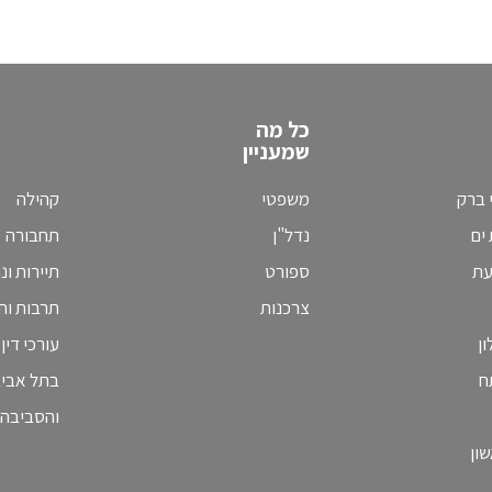
כל מה
שמעניין
 ברק
משפטי
קהילה
ים
נדל"ן
תחבורה
עת
ספורט
תיירות ונ
צרכנות
תרבות וחי
ן
עורכי דין
ח
בתל אבי
והסביבה
ון