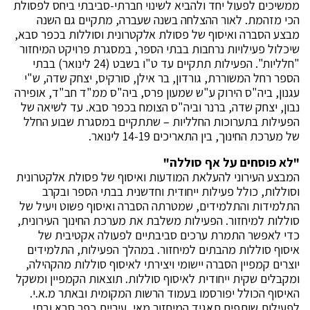
ממשיכים לפעול יחד ולהביא לשינוי חברתי-סביבתי ביחס לפסולת
הכי מזהמת. לאור ההצלחה בשנה שעברה, מתקיים גם השנה
מבצע הסברה ואיסוף של פסולת אלקטרונית וסוללות בכפר סבא,
שיכלול פעילויות נרחבות בבתי הספר, במסגרת פרויקט המיחזור
"חלליות". הפעילות תתקיים עד ט"ו בשבט (24 לינואר) בבתי
הספר רחל המשוררת, גורדון, בר אילן, סורקיס, יצחק שדה, ש"י
עגנון, ביה"ס הירוק ע"ש שמעון פרס, ביה"ס ממ"ד חב"ד, אופירה
נבון, יצחק שדה, ברנר וביה"ס הצומח בכפר סבא. עד לשיאה של
הפעילות בתערוכות החלליות – שתתקיים במסגרת שבוע החלל
של מערכת החינוך, בין התאריכים 14-19 לינואר.
"לא פוסחים על אף סוללה"
המבצע העירוני להעלאת המודעות ואיסוף של פסולת אלקטרונית
וסוללות, כולל פעילות ייחודית וחדשנית בבתי הספר ובקרב
התלמידות והתלמידים, שמטרתה הסברה ואיסוף פשוט ויעיל של
סוללות למיחזור. הפעילות משלבת את מערכת החינוך העירונית,
כדי לאפשר התמרת ערכים סביבתיים לפעולה אקטיבית של
איסוף סוללות מהבתים למיחזור. במהלך הפעילות, התלמידים
יוצרים קמפיין הסברה יישומי ויצירתי לאיסוף סוללות מהקהילה,
ומקבלים שקית ייחודית לאיסוף סוללות. תוצאות הקמפיין ומשקל
האיסוף הכולל יפורסמו בעמוד הרשות המקומית ובאתר מ.א.י.
לפעילות שותפים תאגיד המיחזור מאי, עיריית כפר סבא ובתי