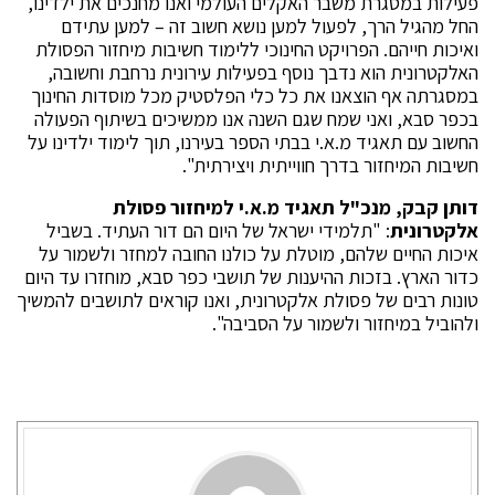
פעילות במסגרת משבר האקלים העולמי ואנו מחנכים את ילדינו,
החל מהגיל הרך, לפעול למען נושא חשוב זה – למען עתידם
ואיכות חייהם. הפרויקט החינוכי ללימוד חשיבות מיחזור הפסולת
האלקטרונית הוא נדבך נוסף בפעילות עירונית נרחבת וחשובה,
במסגרתה אף הוצאנו את כל כלי הפלסטיק מכל מוסדות החינוך
בכפר סבא, ואני שמח שגם השנה אנו ממשיכים בשיתוף הפעולה
החשוב עם תאגיד מ.א.י בבתי הספר בעירנו, תוך לימוד ילדינו על
חשיבות המיחזור בדרך חווייתית ויצירתית".
דותן קבק, מנכ"ל תאגיד מ.א.י למיחזור פסולת
אלקטרונית
: "תלמידי ישראל של היום הם דור העתיד. בשביל
איכות החיים שלהם, מוטלת על כולנו החובה למחזר ולשמור על
כדור הארץ. בזכות ההיענות של תושבי כפר סבא, מוחזרו עד היום
טונות רבים של פסולת אלקטרונית, ואנו קוראים לתושבים להמשיך
ולהוביל במיחזור ולשמור על הסביבה".