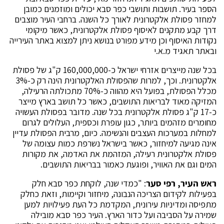
הספר בעיר. תושבות ותושבי כפר סבא יכולים ומוזמנים כמובן
למחזר פסולת אלקטרונית לאורך כל השנה. ברחבי העיר מוצבים
דרך קבע מתקנים לאיסוף פסולת אלקטרונית, כאשר מיקומי
נקודות האיסוף וכן מידע מפורט בנושא ניתן למצוא באתר העירייה
ובאתר תאגיד מ.א.י
בכל שנה מייצרים אזרחי ישראל כ-160,000,000 ק"ג של פסולת
אלקטרונית. וכך, למרות שהפסולת האלקטרונית הינה רק כ-3%
מכלל הפסולת, בפועל היא מהווה כ-70% מתכולתה הרעילה,
המזיקה מאוד לבריאות התושבים, כאשר כל תושב בארץ מייצר
כ-17 ק"ג פסולת אלקטרונית בכל שנה. מדובר בפסולת העשויה
מחומרים מזהמים ביותר, כגון עופרת וכספית, העלולים לגרום
למחלות במערכות העצבים והנשימה. כיום, מרבית הפסולת עדיין
אינה מגיעה למיחזור, כאשר בישראל נשרפת כמות עצומה של
פסולת אלקטרונית רעילה, המזהמת את האדמה, את מקורות
המים וגם את האוויר, ופוגעת כאמור בבריאות התושבים.
ראש העיר, רפי סער
: "כמדי שנה, לוקחת כפר סבא חלק
בפעילות לקידום הצריכה הנבונה, מיחזור וקיימות, וזאת כחלק
מתפיסה ומדיניות עירונית, המקדמת כל העת פעילויות למען
שמירה על הסביבה ועל כדור הארץ. העיר כפר סבא מובילה