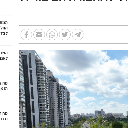
המתכ
החלט
לבד
השכר
לאנר
מה צר
הזמן
מה ח
מדרי