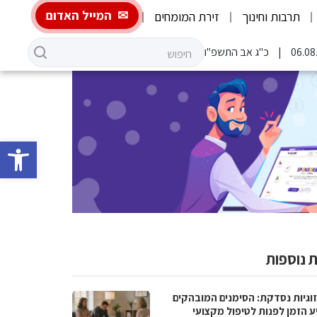
המייל האדום
תרבות וחינוך
זירת המומחים
כ"ג אב התשפ"ו
פתח סרגל 
 נוספות
וגיות נסדקת: הסימנים המובהקים
ע הזמן לפנות לטיפול מקצועי