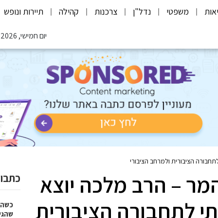
אות
משפטי
נדל"ן
צרכנות
קהילה
תיירות ונופש
יום חמישי, 06.08.2026
תחבורה הציבורית ולמרחב הציבורי
המר – הרב מלכה יוצא
כתבות
י לתחבורה הציבורית
כשהז
שהגי