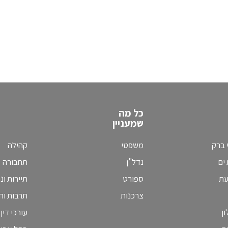
כל מה
שמעניין
 ברק
משפטי
קהילה
ים
נדל"ן
תחבורה
עת
ספורט
תיירות ונ
צרכנות
תרבות וחי
ן
עורכי דין