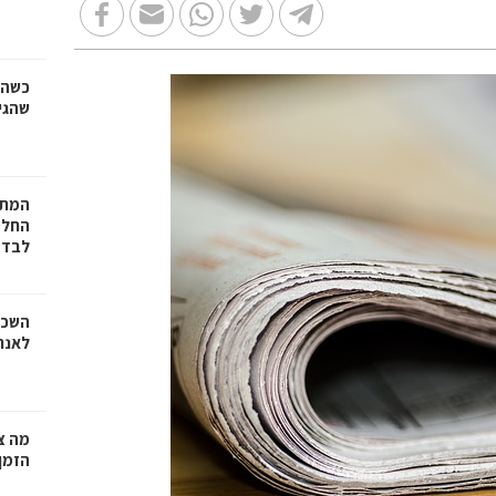
כשהז
שהגי
המתכ
החלט
לבד
השכר
לאנר
מה צר
הזמן