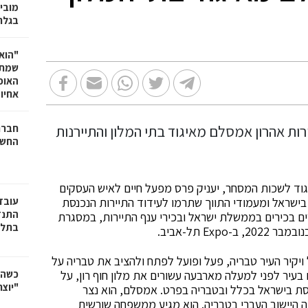
מובי
בגלר
"הוא 
שמתנ
האופ
אחיו 
חברת
החשמ
יגוד לשכות המסחר, יעניק פרס מפעל חיים לאיש העסקים
 בישראל ומעמודי התווך שתרמו לעידוד התיירות הנכנסת
עובד
התנד
ם בכירים בממשלת ישראל ובכירי ענף התיירות, במסגרת
בתל 
תיירות בישראל ויקיר העיר טבריה, פעל ופועל לפתח ולהציב את טבריה על
בעיר לפני למעלה מארבעה עשורים את מלון חוף רון, על
כשהי
"יוצר
סת בישראל בכלל ובטבריה בפרט. אמסלם, הוא נצר
 היישוב העברי בטבריה. הוא מגיע ממשפחה שורשית