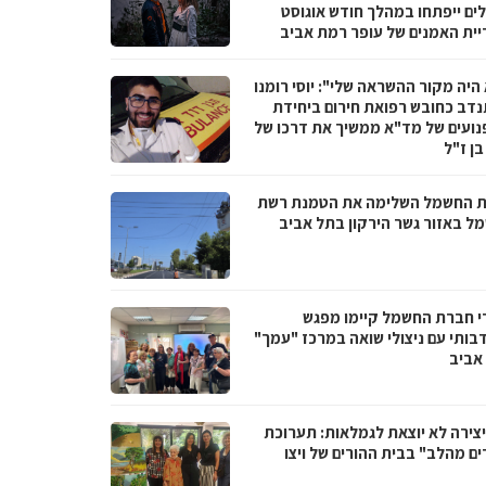
לים ייפתחו במהלך חודש אוגוסט
יית האמנים של עופר רמת אביב
היה מקור ההשראה שלי": יוסי רומנו
דב כחובש רפואת חירום ביחידת
נועים של מד"א ממשיך את דרכו של
בן ז"ל
 החשמל השלימה את הטמנת רשת
ל באזור גשר הירקון בתל אביב
י חברת החשמל קיימו מפגש
בותי עם ניצולי שואה במרכז "עמך"
אביב
צירה לא יוצאת לגמלאות: תערוכת
ים מהלב" בבית ההורים של ויצו