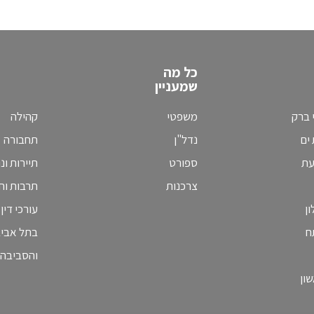
כל מה
שמעניין
 ברק
משפטי
קהילה
ים
נדל"ן
תחבורה
עת
ספורט
תיירות ונ
צרכנות
תרבות וחי
ן
עורכי דין
ח
בתל אבי
והסביבה
ון