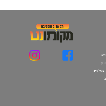
ופש
נוך
 מומלצים
ב