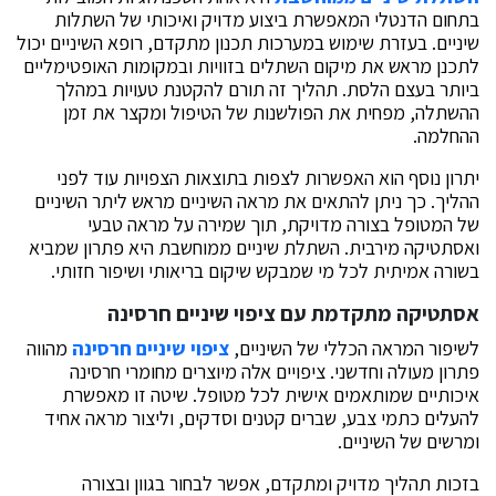
בתחום הדנטלי המאפשרת ביצוע מדויק ואיכותי של השתלות
שיניים. בעזרת שימוש במערכות תכנון מתקדם, רופא השיניים יכול
לתכנן מראש את מיקום השתלים בזוויות ובמקומות האופטימליים
ביותר בעצם הלסת. תהליך זה תורם להקטנת טעויות במהלך
ההשתלה, מפחית את הפולשנות של הטיפול ומקצר את זמן
ההחלמה.
יתרון נוסף הוא האפשרות לצפות בתוצאות הצפויות עוד לפני
ההליך. כך ניתן להתאים את מראה השיניים מראש ליתר השיניים
של המטופל בצורה מדויקת, תוך שמירה על מראה טבעי
ואסתטיקה מירבית. השתלת שיניים ממוחשבת היא פתרון שמביא
בשורה אמיתית לכל מי שמבקש שיקום בריאותי ושיפור חזותי.
אסתטיקה מתקדמת עם ציפוי שיניים חרסינה
לשיפור המראה הכללי של השיניים,
ציפוי שיניים חרסינה
מהווה
פתרון מעולה וחדשני. ציפויים אלה מיוצרים מחומרי חרסינה
איכותיים שמותאמים אישית לכל מטופל. שיטה זו מאפשרת
להעלים כתמי צבע, שברים קטנים וסדקים, וליצור מראה אחיד
ומרשים של השיניים.
בזכות תהליך מדויק ומתקדם, אפשר לבחור בגוון ובצורה