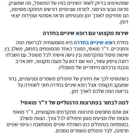
שמתאימים בדיוק לשאר השיניים בפיו של המטופל, מה שמעניק
מראה טבעי והרמוני. למרות שציפויים דורשים תחזוקה מסוימת,
הם מחזיקים לאורך זמן ומבטיחים מראה אסתטי ועמידות יוצאי
דופן.
שירות מקצועי עם רופא שיניים בחדרה
בחירת
רופא שיניים בחדרה
היא משמעותית לבריאות הפה
והחניכיים. ד"ר מואסי, המוכר כאחד מהמומחים בתחום, משלב בין
שיטות טיפול מתקדמות ובין גישה אישית לכל מטופל. עם השכלה
רחבה וניסיון עשיר, הוא שם דגש על מענה מקצועי, יחס אדיב
והבנת צרכיהם הייחודיים של מטופליו.
כשתוסיפו לכך את היתרון של טיפולים משמרים ומניעתיים, ברור
שמעקב תקופתי אצל רופא שיניים בחדרה חיוני לשמירה על
בריאות הפה שלכם לאורך זמן.
למה לבחור בפתרונות הדנטליים של ד"ר מואסי?
אם אתם מחפשים פתרונות מתקדמים ומקצועיים, ד"ר מואסי
והצוות שלו מציעים מגוון טיפולים לכל צורך. הצוות משולב
במומחיות בטיפולים כמו השתלת שיניים ממוחשבת ו-ציפוי שיניים
חרסינה, לצד טיפולים משמרים נוספים.