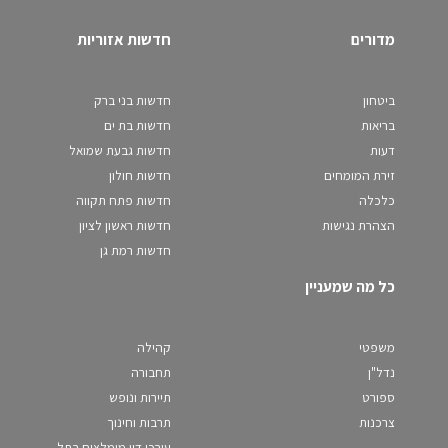
מדורים
חדשות אזוריות
ביטחון
חדשות בני ברק
בריאות
חדשות בת ים
דעות
חדשות גבעת שמואל
זירת המומחים
חדשות חולון
כלכלה
חדשות פתח תקווה
הצהרת נגישות
חדשות ראשון לציון
חדשות רמת גן
כל מה שמעניין
משפטי
קהילה
נדל"ן
תחבורה
ספורט
תיירות ונופש
צרכנות
תרבות וחינוך
עורכי דין מומלצים בתל