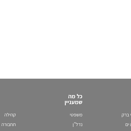
כל מה
שמעניין
 ברק
משפטי
קהילה
ים
נדל"ן
תחבורה