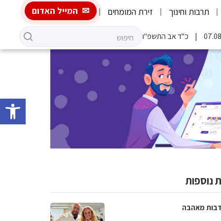
המייל האדום
תרבות וחינוך
זירת המומחים
כ"ד אב התשפ"ו
פתח סרגל 
 נוספות
בות מאהבה