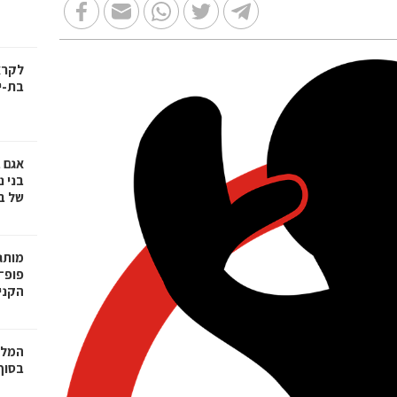
בת-י
אגם 
של ב
פופ־
הקניו
המלצ
בסוף