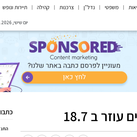
אות
משפטי
נדל"ן
צרכנות
קהילה
תיירות ונופש
יום שישי, 07.08.2026
וזר ב 18.7
כתבות
התנד