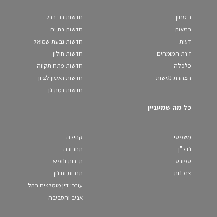
ביטחון
חדשות בני ברק
בריאות
חדשות בת ים
דעות
חדשות גבעת שמואל
זירת המומחים
חדשות חולון
כלכלה
חדשות פתח תקווה
הצהרת נגישות
חדשות ראשון לציון
חדשות רמת גן
כל מה שמעניין
משפטי
קהילה
נדל"ן
תחבורה
ספורט
תיירות ונופש
צרכנות
תרבות וחינוך
עורכי דין מומלצים בתל
אביב והסביבה