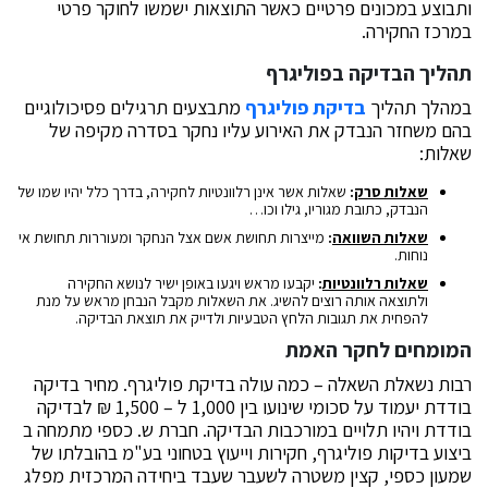
ותבוצע במכונים פרטיים כאשר התוצאות ישמשו לחוקר פרטי
במרכז החקירה.
תהליך הבדיקה בפוליגרף
במהלך תהליך
בדיקת פוליגרף
מתבצעים תרגילים פסיכולוגיים
בהם משחזר הנבדק את האירוע עליו נחקר בסדרה מקיפה של
שאלות:
שאלות סרק
:
שאלות אשר אינן רלוונטיות לחקירה, בדרך כלל יהיו שמו של
הנבדק, כתובת מגוריו, גילו וכו…
שאלות השוואה
:
מייצרות תחושת אשם אצל הנחקר ומעוררות תחושת אי
נוחות.
שאלות רלוונטיות
:
יקבעו מראש ויגעו באופן ישיר לנושא החקירה
ולתוצאה אותה רוצים להשיג. את השאלות מקבל הנבחן מראש על מנת
להפחית את תגובות הלחץ הטבעיות ולדייק את תוצאת הבדיקה.
המומחים לחקר האמת
רבות נשאלת השאלה – כמה עולה בדיקת פוליגרף. מחיר בדיקה
בודדת יעמוד על סכומי שינועו בין 1,000 ל – 1,500 ₪ לבדיקה
בודדת ויהיו תלויים במורכבות הבדיקה. חברת ש. כספי מתמחה ב
ביצוע בדיקות פוליגרף, חקירות וייעוץ בטחוני בע"מ בהובלתו של
שמעון כספי, קצין משטרה לשעבר שעבד ביחידה המרכזית מפלג