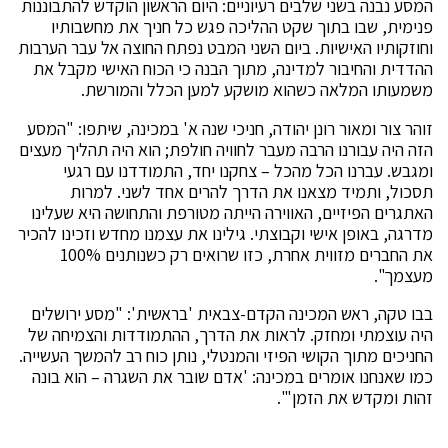
המסע נבנה בשני שלבים רעיוניים: היום הראשון הוקדש להתבוננות
פנימית, שבו בתוך שקט ההליכה פגש כל חניך את מחשבותיו
וחוזקותיו האישיות. ביום השני המבט נפתח החוצה אל עבר הערבות
ההדדית והחיבור למדינה, מתוך הבנה כי הכוח האישי מקבל את
משמעותו המלאה כשהוא מושקע למען הכלל והמורשת.
זוהר צור ומאור רונן יהודה, חניכי שנה א' במכינה, שיתפו: "המסע
הזה היה עבורנו הרבה מעבר לחוויה חולפת; הוא היה תהליך מעצים
ומגבש. עברנו הכל מהכל – צחקנו יחד, התמודדנו עם רגעי
תסכול, ותמיד מצאנו את הדרך להרים אחד לשני. למרות
האתגרים הפיזיים, האווירה הייתה מטורפת והתחושה היא שעלינו
מדרגה, באופן אישי וקבוצתי. גילינו את עצמנו מחדש וזכינו להכיר
את החברים מזווית אחרת, כזו שרואים רק כשנותנים 100%
מעצמך".
בבו טקה, ראש המכינה הקדם-צבאית 'בראשית': "מסע ירושלים
היה עוצמתי ומחזק. לראות את הדרך, ההתמודדות והצמיחה של
החניכים מתוך הקושי הפיזי והמנטלי, נותן כוח רב להמשך העשייה.
כמו שאנחנו אומרים במכינה: 'אדם שובר את השגרה – הוא בונה
זהות ומקדש את הזמן'".