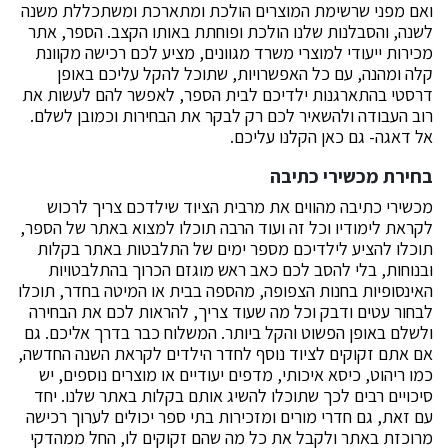
ואם מפני שרשימת המוצרים הולכת ומתארכת ומשתכללת משנה
לשנה, והסבלנות שלנו הולכת ופוחתת באותו הקצב. הספר, אתר
מכירות ייעודי למוצרי משרד מגוונים, מציע לכם רכישה מקוונת
קלה ומהנה, עם כל האפשרויות, שתוכל להקל עליכם באופן
דרסטי בהתארגנות ילדיכם לבית הספר, לאפשר להם לעשות את
רוב העבודה ולהשאיר לכם רק לבקר את הבחירות וכמובן לשלם.
אל דאגה- גם כאן הקלנו עליכם.
בחירת מכשירי כתיבה
מכשירי כתיבה מהווים את מרבית הציוד שילדכם צריך לרכוש
לקראת לימודיו וכל זה ועוד הרבה תוכלו למצוא באתר של הספר,
תוכלו להציע לילדיכם מספר ימים של התלבטות באתר בקלות
ובנוחות, בלי להסב לכם כאב ראש מוגזם הכרוך בהתלבטויות
האינסופיות בחנות הצפופה, מהספה בבית או המיטה בחדר, תוכלו
לבחור עטים ודבק וכל מה שעוד צריך, להראות לכם את הבחירה
ולשלם באופן הפשוט והקל ביותר. המשלוח כבר בדרך אליכם. גם
אם אתם זקוקים לציוד נוסף לחדר הילדים לקראת השנה החדשה,
כמו ריהוט, כיסא איכותי, מדפים יעודיים או מוצרים נוספים, יש
סיכויים רבים לכך שתוכלו להשיג אותם בקלות באתר שלנו. יחד
עם זאת, גם חדרי מורים ומזכירות בתי ספר יכולים לערוך רכישה
מרוכזת באתר ולקבל את כל מה שהם זקוקים לו, החל ממהדקי