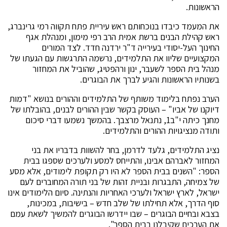
הראשונות.
את המעמד כיבדו בנוכחותם ראש עיריית פתח תקווה רמי גרינברג,
ראש קהילת הבנים ברשת אמית הרב רפי מימון, ומנהלת אגף
החינוך העל-יסודי בעירייה ד"ר ירדנה חדד. לצד המורים
המקצועיים שליוו את התלמידים, נרשמה התרגשות עם הגעתו של
מנהל בית הספר לשעבר, ינון ורהפטיג, שהוביל את המחזור
בשנותיו הראשונות והגיע לברך את הבוגרים.
הערב נפתח בלימוד משותף של התלמידים וההורים בנושא "דמות
דיוקנו של אביו" – העוסק בקשר שבין ההורים לבנים, בהובלתו של
מחנך כיתה י"ב1, נתנאל מרצבך. בהמשך נשמעו דברי סיכום
ותודה מנציגויות ההורים והתלמידים.
נציג התלמידים, גלעד לדרמן, בחר להשוות בדבריו את בני
המחזור לאברהם אבינו, והתייחס למסע ולערכים שספגו בבית
הספר: "השנים בבית הספר לא היו רק תקופת לימודים, אלא מסע
של צמיחה, התבגרות ובניית זהות של בני תורה המחוברים לעם
ישראל, לארץ ישראל ולערכי האחריות והנתינה. סיום הלימודים אינו
סוף הדרך, אלא תחילתו של שלב חדש – בישיבות, במכינות,
בצבא ובחיים הבוגרים – שבו יידרשו הבוגרים להמשיך לשאת עמם
את הערכים שקיבלנו בבית הספר".