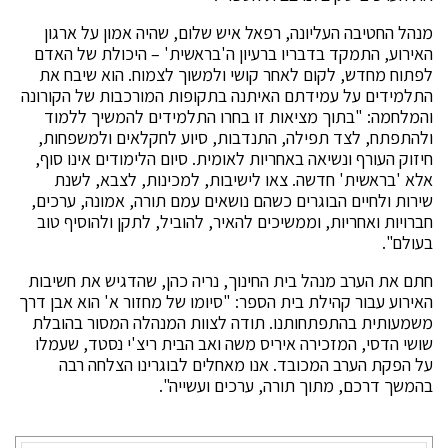
מנהל החטיבה העליונה, רפאל איש שלום, שהיה אמון על ארגון
האירוע, התמקד בדבריו ברעיון ה'בראשית' – היכולת של האדם
לפתוח מחדש, לקום לאחר קושי ולמשוך לצמוח. הוא שיבח את
התלמידים על עמידתם האיתנה בתקופות המורכבות של הקורונה
והמלחמה: "בתוך מציאות זו בחרו התלמידים להמשיך ללמוד
ולהתפתח, לצד תפילה, התנדבות, סיוע לחקלאים ולמשפחות,
חיזוק העורף ונשיאה באחריות לאומית. סיום הלימודים אינו סוף,
אלא 'בראשית' חדשה. צאו לישיבות, למכינות, לצבא, לשנת
שירות ולחיים הבוגרים כשהם נושאים עמם תורה, אמונה, ערכים,
חברויות ואחריות, וממשיכים להאיר, להוביל, לתקן ולהוסיף טוב
בעולם".
חתם את הערב מנהל בית החינוך, נריה כהן, שהדגיש את חשיבות
האירוע עבור קהילת בית הספר: "סיומו של מחזור א' הוא אבן דרך
משמעותית בהתפתחותנו. תודה לצוות המנהלה המסור בהובלת
שושי הדסי, המזכירה איריס משה ואב הבית ריצ'י נסטד, שעמלו
על הפקת הערב המכובד. אנו מאחלים לבוגרינו הצלחה רבה
בהמשך דרכם, מתוך תורה, ערכים ועשייה".