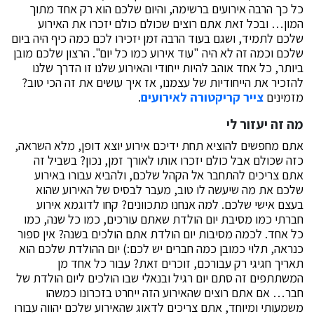
כל כך הרבה אירועים ברשימה, והיום שלכם הוא רק אחד מתוך
המון… ובכל זאת אתם רוצים שכולם כולם יזכרו את האירוע
שלכם לתמיד, ושגם בעוד הרבה זמן יזכירו לכם כמה כיף היה ביום
שלכם וכמה זה לא היה "עוד אירוע כמו כל יום". הרצון שלכם מובן
ביותר, כל אחד אוהב להיות ייחודי והאירוע שלנו זו הדרך שלנו
להזכיר את הייחודיות של עצמנו, אז איך עושים את זה הכי טוב?
מזמינים
צייר קריקטורה לאירועים
.
מה זה יעזור לי
אתם מחפשים להוציא תחת ידיכם אירוע יוצא דופן, מלא השראה,
כזה שכולם אבל כולם יזכרו אותו לאורך זמן, נכון? בשביל זה
אתם צריכים להתחבר אל הקהל שלכם, ולהביא עבורו באירוע
שלכם את מה שיעשה לו טוב, מעבר לבסיס של האירוע שהוא
בעצם אישי שלכם. למה אנחנו מתכוונים? קחו לדוגמא אירוע
חברתי כמו מסיבת יום הולדת שאתם עורכים, כמו כל שנה, כמו
כל אחד. לכמה מסיבות יום הולדת אתם הולכים בשנה? אין ספור
כנראה, תלוי כמובן כמה חברים יש לכם:) יום ההולדת שלכם הוא
תאריך חגיגי רק עבורכם, זוכרים זאת? עבור כל אחד מן
המשתתפים זה סתם יום רגיל ובנאלי שבו הולכים ליום הולדת של
חבר… אם אתם רוצים שהאירוע הזה ייחרט בזכרונו כמשהו
משמעותי ומיוחד, אתם צריכים לדאוג שהאירוע שלכם יהווה עבורו