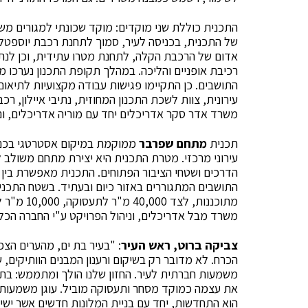
התכנית כוללת שני מוקדים: מוקד שכונתי למגורים מש
של התכנית, בכניסה לעיר, סמוך לתחנת רכבת יוספטל,
אדום של הרכבת הקלה, לתחנת מטרו עתידית, וכן לנתיבי
רכיבת אופניים והליכה. במהלך תקופת התכנון נערכו מפ
התושבים. כן התקיימו פגישות עבודה מקצועיות לתיאו
עירונית, צוות לשכת התכנון המחוזית, נתיבי איילון, ר
משרד אדר סקר אדריכלים יחד עם מוריה אדריכלים, וניה
תכנית
מתחם שפרבר
ממוקמת במיקום אסטרטגי בכניס
עירוני מרכזי. מטרת התכנית היא יצירת מתחם משולב ל
הדרכים ושטחי הציבור הפתוחים. התכנית מאפשרת בין
מתוכננות,
משרד מבל אדריכלים, וניהול הפרויקט ע"י החברה הכלכ
צביקה ברוט, ראש העיר
: "בעיר בת ים, מהערים הצפ
הכרח. לא מדובר רק בשיקום ורענון המבנים הוותיקים, 
משמעות חברתית לעיר. החזון שלנו הולך ומתממש: ב
את עצמה כמוקד מסחר ותעסוקה מוביל. עוגן משמעותי 
הוא התחדשות, יחד עם בניית המלונות חדשים אשר ישימ