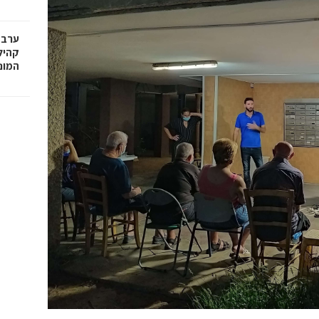
ערב 
קהיל
המונ