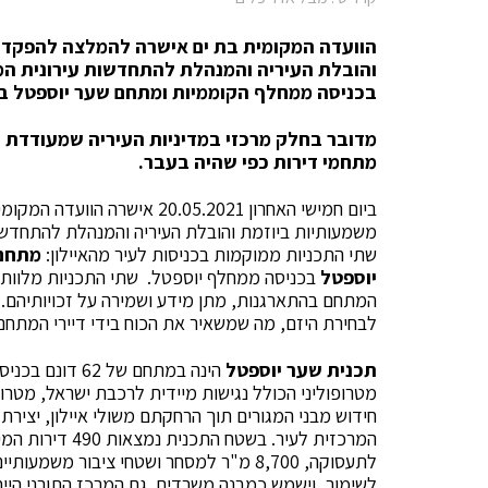
הוועדה המקומית בת ים אישרה להמלצה להפקדה 
והובלת העיריה והמנהלת להתחדשות עירונית המ
בכניסה ממחלף הקוממיות ומתחם שער יוספטל ב
מדובר בחלק מרכזי במדיניות העיריה שמעודדת ה
מתחמי דירות כפי שהיה בעבר.
ביום חמישי האחרון 0.05.2021
משמעותיות ביוזמת והובלת העיריה והמנהלת להתחדשו
שתי התכניות ממוקמות בכניסות לעיר מהאיילון:
מתחם
יוספטל
בכניסה ממחלף יוספטל. שתי התכניות מלוות 
המתחם בהתארגנות, מתן מידע ושמירה על זכויותיהם.
לבחירת היזם, מה שמשאיר את הכוח בידי דיירי המתחם
תכנית שער יוספטל
מטרופוליני הכולל נגישות מיידית לרכבת ישראל, מטרו 
חידוש מבני המגורים תוך הרחקתם משולי איילון, יצירת
לתעסוקה, 8,700 מ"ר למסחר ושטחי ציבור מ
לשימור, וישמש כמבנה משרדים. גם המרכז התורני הייחו