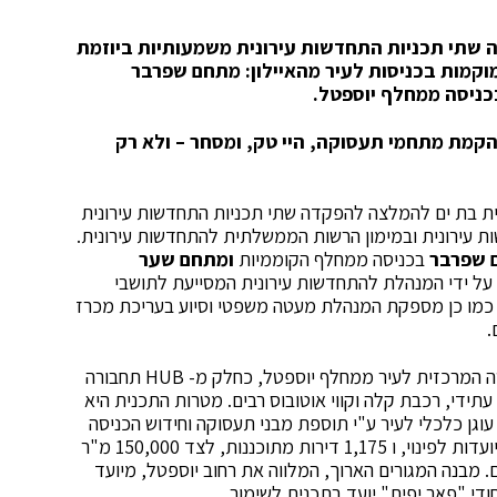
שתי תכניות התחדשות עירונית משמעותיות ביוזמת
וקמות בכניסות לעיר מהאיילון: מתחם שפרבר
כניסה ממחלף יוספטל.
קמת מתחמי תעסוקה, היי טק, ומסחר – ולא רק
2 אישרה הוועדה המקומית בת ים להמלצה להפקדה שתי תכניות התחדשות עירונית
ת עירונית ובמימון הרשות הממשלתית להתחדשות עירונית.
 שפרבר
בכניסה ממחלף הקוממיות
ומתחם שער
על ידי המנהלת להתחדשות עירונית המסייעת לתושבי
 כמו כן מספקת המנהלת מעטה משפטי וסיוע בעריכת מכרז
.
הינה במתחם של 62 דונם בכניסה המרכזית לעיר ממחלף יוספטל, כחלק מ- HUB תחבורה
עתידי, רכבת קלה וקווי אוטובוס רבים. מטרות התכנית היא
 עוגן כלכלי לעיר ע"י תוספת מבני תעסוקה וחידוש הכניסה
המרכזית לעיר. בשטח התכנית נמצאות 490 דירות המיועדות לפינוי, ו 1,175 דירות מתוכננות, לצד 150,000 מ"ר
שמעותיים. מבנה המגורים הארוך, המלווה את רחוב יוספטל, מיועד
די "פאר יפית" יועד בתכנית לשימור.