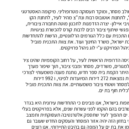
ולב מסחר, ומוקד תעסוקה מטרופוליני. מיקומה האסטרטגי
 לתחנות אוטובוס רבות ונת"צ מהיר לעיר, לתחנת הקו
 איילון- יצרה הזדמנות לתכנון מוטה תחבורה ציבורית,
גשי שיתוף ציבור רבים לרבות קורס להכשרת נציגויות
ם התכנית עם כלל הגורמים הרלוונטיים, הרשות להתחדשות
כבת ישראל, משרד החינוך ועוד. את צוות התכנית מוביל
ול הפרויקט ע"י לוג ניהול פרויקטים.
ה הדרומית הראשית לעיר, על רחוב הקוממיות שהינו ציר
מגורים, משרדים, מסחר ומבני ציבור, תוך שיפור מערך
 היתר הקמת בית ספר חדש, נותנת מענה משמעותי לצורכי
התושבים המתגוררים באזור כיום ובעתיד. בשטח התכנית נמצאות 272 דירות המיועדות לפינוי, ו 992 דירות
 לצד 40,000 מ"ר לתעסוקה, 10,000 מ"ר למסחר ושטחי ציבור משמעותיים. את צוות התכנית מוביל
לית חוף בת ים.
ופות בישראל, אנו מבינים כי התחדשות עירונית היא בגדר
שרבים בהם הוקמו לפני עשרות שנים, אלא בפרויקטים בעלי
ת ים תהפוך לעיר שתספק אלטרנטיבה תעסוקתית ותמצב
בחזון הזה יהיה אזור המסחר והעסקים החדש שעובר גם
ו את בת ים על המפה גם בהיבט התיירותי. אנו רוצים