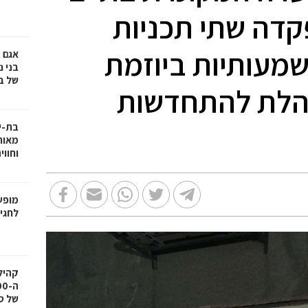
דה שתי תכניות
מעותיות ביוזמת
אגם 
של ב
נהלת להתחדשות
בת-י
מאות
וחווי
מופע
לחגיגות 100 ש
של ס