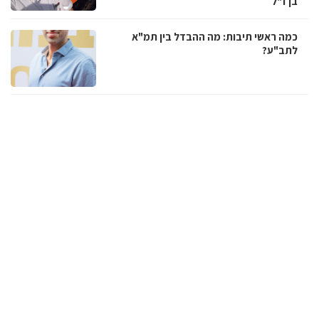
בן ז"ל
כמה ראשי תיבות: מה ההבדל בין תמ"א
לתב"ע?