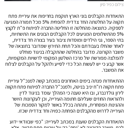
צילום כפיר סיון
התאחדות הקבלנים בוני הארץ תוקפת בחריפות את עיריית פתח
תקווה על החלטתה החד צדדית להפחית 5% מכל תמורה המגיעה
לספקיה. כתוצאה מהחלטה זו החליטה החברה לפיתוח פ"ת לקצץ
5% מהתשלומים המגיעים לכל הקבלנים הבונים את התשתיות,
בתי הספר, גני הילדים ומוסדות ציבור בעיר בצורה חד צדדית,
לאחר שהחלו בעבודתם והכל תחת התירוץ שמדובר בתוצאה של
משבר הקורונה. מדובר בהחלטה שהתקבלה בניגוד מוחלט
להמלצה מפורשת של מרכז השלטון המקומי לרשויות המקומיות,
אשר קבע כי יש לעשות הכל כדי לסייע ולהקל על הקבלנים לצלוח
את המשבר.
ההתאחדות פנתה בימים האחרונים במכתב קשה למנכ"ל עיריית
פתח תקווה רו"ח יניב בניטה, ולמנכ"ל החברה לפיתוח פתח תקווה
לירון גולדנברג, ובו היא טענה כי המהלך עומד בניגוד לדין
ולהוראות החוזים שעליהם חתומה העירייה, וכן לעקרונות היושר
וההגינות המסחרית, ותהתה בכלל באשר למקור הסמכות של
העירייה לדרוש מהקבלנים הפחתה כפויה וחד צדדית שכזו.
התאחדות הקבלנים טוענת במכתב לעירייה: "כפי שבוודאי ידוע
לכם, משבר הקורונה לא 'נחת' רק על עיריית פתח תקווה, אלא