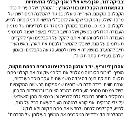
צביקה דוד, סגן נשיא ויו"ר אגף קבלני התשתיות
בהתאחדות הקבלנים בוני הארץ
: "המהלך של העירייה נגד
הקבלנים מקומם. העירייה פועלת בניגוד להמלצה המפורשת של
מרכז השלטון המקומי שקראה למנכ"לי הרשויות המקומיות לסייע
לקבלנים. כמו כן, מדובר במהלך המנוגד גם למדיניות של מזמיני
העבודה הגדולים במשק ושל החשב הכללי באוצר שפנה למזמיני
העבודה הגדולים והנחה אותם להקל על הקבלנים ואף להקדים
תשלומים על מנת שיוכלו להמשיך ולבנות את הארץ. ראש העיר
חייב להתערב בנושא זה אישית ולמנוע פגיעה בקבלנים ובאמון
שלהם בעיריית פתח תקווה".
אהרון דינוביץ, יו"ר ארגון הקבלנים והבונים בפתח תקווה
,
הוסיף: "וירוס הקורונה מטלטל את כל המשק וגם את קבלני פתח
תקווה. תפוקת העבודה ירדה משמעותית עקב חוסר בעובדים,
אנחנו חווים ירידה חדה בשירותים שמספקות הרשויות המקומיות
בשל צמצום מספר העובדים במגזר הציבורי ובמוסדות התכנון,
ונתקלים בחוסר בחומרי גלם לבנייה וכן בצמצום מתן האשראי
על-ידי הבנקים. אני קורא להנהגת העיר לעשות הכל על מנת
לסייע לקבלנים לבנות ולחדש את פתח תקווה ולא לנקוט
במהלכים חד צדדיים המסכנים את המשך פעילותן של החברות".