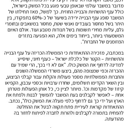
מדובר במשבר עולמי שבאופן טבעי פוגע בכל המשק בישראל,
כולל ענף התשתיות והבנייה החוזית. כך למשל, מאז תחילתו של
המשבר סופג ענף הבנייה ירידה בשיעור של כ-60% בתפקודו, בין
היתר בשל מחסור בעובדים ואנשי שטח, מחסור במשאבים ובחומרי
גלם, עליות מחירי תשומות בשל תנודות מטבע ועוד. אולם האיום
המשמעותי ביותר, בייחוד בימים אלה, הוא הפגיעה בתזרים
המזומנים של החברות".
במכתבה, מזכירה ההתאחדות כי הממשלה הכריזה על ענף הבנייה
והתשתיות – הקטר של כלכלת ישראל – כענף חיוני, שיסייע
למדינה לדחוף את המשק כולו. "אם לא די בכך, הרי שמיד עם
ההכרזה וכפי שמצופה מהם, ביצעו משרדי הממשלה השונים
והחברות הממשלתיות מספר פעולות והקלות עבור קבלני הביצוע,
ובין השאר הקדימו תשלומים, שחררו ערבויות וכספי עכבון, הקפיאו
קיזוז של מקדמות וכו'. מיותר לציין כי, כל אותן הפעולות מטרתן
אחת – לאפשר לקבלנים בעת המשבר להמשיך לבנות ולפתח את
הארץ ועל ידי כך גם לדחוף כלפי מעלה את המשק כולו", נכתב.
ההתאחדות קוראת לעיריית פתח תקווה לבטל את ההחלטה
להפחית בתמורה לקבלנים ולהורות לחברה לפיתוח לחזור בה
מהודעתה.