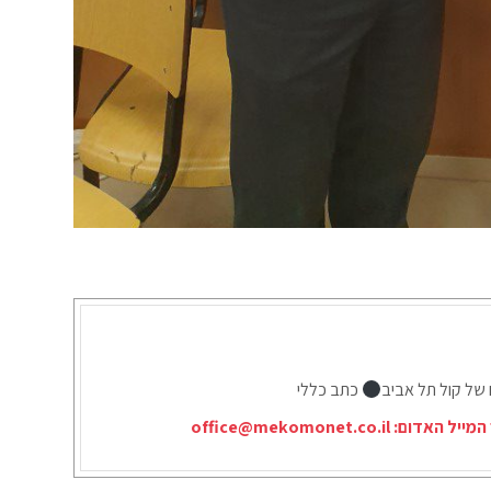
 של קול תל אביב
כתב כללי
המייל האדום:
office@mekomonet.co.il