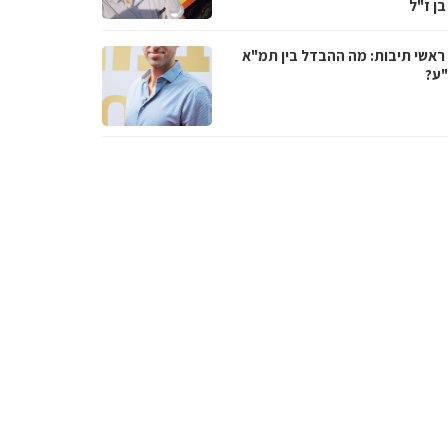
בן ז"ל
ראשי תיבות: מה ההבדל בין תמ"א
ע?