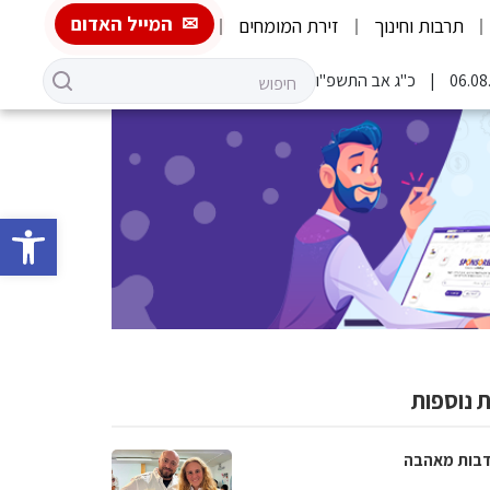
המייל האדום
תרבות וחינוך
זירת המומחים
כ"ג אב התשפ"ו
פתח סרגל 
 נוספות
בות מאהבה