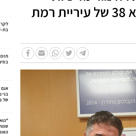
המונעת בנייה בתמ"א 38 של עיריית רמת
בת-י
תזמו
במינ
אגם 
של ב
"הוא 
שמתנ
האופ