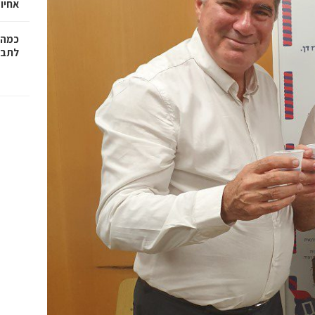
אחיו 
כמה 
לתב"