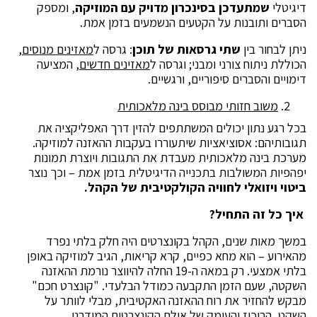
דיגיטלי
שמתעדכן
בסינכרון מדויק עם ה
מוזיקה
, ומספק
הסברים ותובנות על הקטעים הנשמעים בזמן אמת.
ניתן לבחור בין
שתי גרסאות של תוכן
: גרסה ל
מאזינים מנוסים
,
הכוללת ניתוח צורני ומבני; וגרסה ל
מאזינים חדשים
, המציעה
דימויים והסברים סיפוריים, ורגשיים.
משוב חזותי מבוסס בינה מלאכותית
בכל רגע נתון יכולים המשתתפים להזין דרך האפליקציה את
תגובותיהם: אסוציאציות שיתעוררו בעקבות ההאזנה למוזיקה.
מערכת בינה מלאכותית מעבדת את התגובות ויוצרת תמונות
יפהפיות המשולבות בתכנייה הדיגיטלית בזמן אמת – וכך נוצר
ביטוי ויזואלי לחוויה הקולקטיבית של הקהל.
איך כל זה התחיל?
במשך מאות שנים, הקהל בקונצרטים היה חלק בלתי נפרד
מהאירוע – הוא מחא כפיים, קרא קריאות, הגיב למוזיקה באופן
בלתי אמצעי. רק במאה ה-19 החלה להיווצר נורמת ההאזנה
השקטה, שעם הזמן התקבעה כמודל הבלעדי. "קונצרט חכם"
מבקש להחזיר את רוח ההאזנה האקטיבית, מבלי לוותר על
השקט, הריכוז והעומק של אולם הקונצרטים המודרני.