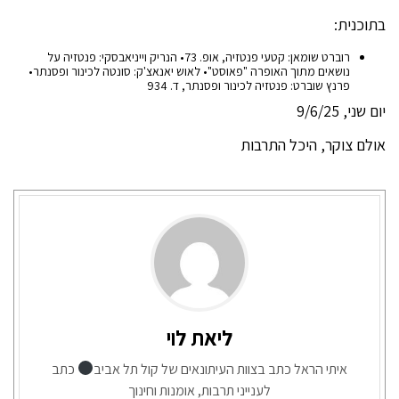
בתוכנית:
רוברט שומאן: קטעי פנטזיה, אופ. 73• הנריק וייניאבסקי: פנטזיה על
נושאים מתוך האופרה "פאוסט"• לאוש יאנאצ'ק: סונטה לכינור ופסנתר•
פרנץ שוברט: פנטזיה לכינור ופסנתר, ד. 934
יום שני, 9/6/25
אולם צוקר, היכל התרבות
ליאת לוי
איתי הראל כתב בצוות העיתונאים של קול תל אביב
כתב
לענייני תרבות, אומנות וחינוך