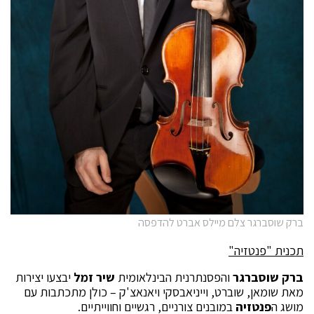
ברק שוסברגר צלם מיילס אברט להדפסה
תכנית "פנטזיה"
ברק שוסברגר
והפסנתרנית הבינלאומית
שיר זמל
יבצעו יצירות
מאת שומאן, שוברט, וייניאבסקי ויאנאצ'ק – כולן מתכתבות עם
מושג ה
פנטזיה
במובנים צורניים, רגשיים וחווייתיים.