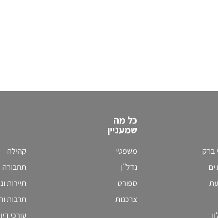
כל מה
שמעניין
 ברק
משפטי
קהילה
ים
נדל"ן
תחבורה
עת
ספורט
תיירות ונ
צרכנות
תרבות וחי
ן
עורכי דין