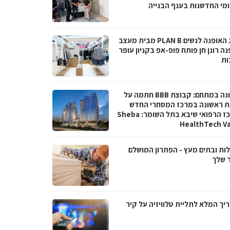
מי החדשנות בענף הבנייה
מותג האופנה לנשים PLAN B מבית מעצב
ה רונן חן פותח פופ-אפ בקניון עופר
ות
ראשונה במתחם: קבוצת BBB חתמה על
 ראשונה במרכז המסחרי החדש
במרכז הרפואי שיבא בתל השומר: Sheba
HealthTech Va
לות ובתים מעץ - הפתרון המושלם
 שלך
יך המלא לתליית טלוויזיה על קיר