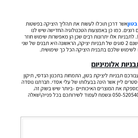
בטון
אשר דרכן תוכלו לעשות את תהליך היציקה בפשטות
 רוצים. כמו כן באמצעות הטכנולוגיה החדישה שיש לנו
לתבניות אלו יתרונות רבים שכן הן מאפשרות שימוש חוזר
בהן במידה ואתם דואגים להם כמו שצריך. בנוסף לכך ישנם 2 סוגים של תבניות יציקה, הראשונה היא תבנים של שני
 לשימוש שלכם בתבנית היציקה הכל כך שימושית.
ניות אלומיניום
רכם תבניות ליציקת בטון, התמחות בתכנון הנדסי, תיקון
 סטרים ליין אשר הינה בבעלותו של עלי אסדי. חברתנו נוסדה
והינה מספקת את המוצרים האיכותיים -ביותר שיש בשוק זה.
לפרטים נוספים והזמנות חייגו אלינו במספר הטלפון: 050-5205405 ונשמח לעמוד לשירותכם בכל פנייה\שאלה