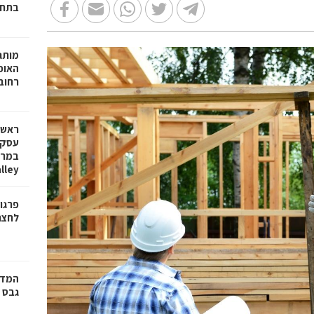
בתחו
האופנ
רחוב
עסקת
lley
פרגו
לחצר
המדר
גבס