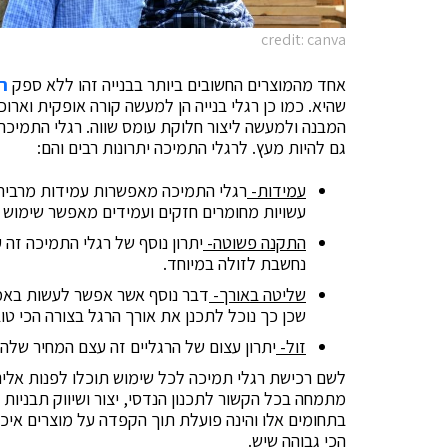
credit: canva
אחד מהמוצרים החשובים ביותר בבנייה זהו ללא ספק
ר
שהיא. כמו כן רגלי בנייה הן למעשה קורה אופקית וא
המבנה ולמעשה ליצור חלוקת עומס שווה. רגלי התמיכה 
גם להיות מעץ. לרגלי התמיכה יתרונות רבים והם:
עמידות-
רגלי התמיכה מאפשרות עמידות מרבית לב
עשויות מחומרים חזקים ועמידים מאפשר שימוש ח
התקנה פשוטה-
יתרון נוסף של רגלי התמיכה זה
נחשבת לזולה במיוחד.
שליטה באורך-
דבר נוסף אשר אפשר לעשות באמ
שכן כך נוכל לתכנן את אורך הרגל בצורה הכי טוב
זול-
יתרון עצום של הרגליים זה עצם המחיר שלה
מתמחה בכל הקשור לתכנון הנדסי, יצור ושיווק תבניות 
בתחומים אלו והינה פועלת תוך הקפדה על מוצרים איכות
הכי גבוהה שיש.