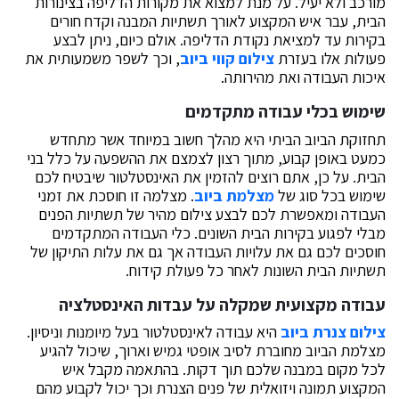
מורכב ולא יעיל. על מנת למצוא את מקורות הדליפה בצינורות
הבית, עבר איש המקצוע לאורך תשתיות המבנה וקדח חורים
בקירות עד למציאת נקודת הדליפה. אולם כיום, ניתן לבצע
פעולות אלו בעזרת
צילום קווי ביוב
, וכך לשפר משמעותית את
איכות העבודה ואת מהירותה.
שימוש בכלי עבודה מתקדמים
תחזוקת הביוב הביתי היא מהלך חשוב במיוחד אשר מתחדש
כמעט באופן קבוע, מתוך רצון לצמצם את ההשפעה על כלל בני
הבית. על כן, אתם רוצים להזמין את האינסטלטור שיבטיח לכם
שימוש בכל סוג של
מצלמת ביוב
. מצלמה זו חוסכת את זמני
העבודה ומאפשרת לכם לבצע צילום מהיר של תשתיות הפנים
מבלי לפגוע בקירות הבית השונים. כלי העבודה המתקדמים
חוסכים לכם גם את עלויות העבודה אך גם את עלות התיקון של
תשתיות הבית השונות לאחר כל פעולת קידוח.
עבודה מקצועית שמקלה על עבדות האינסטלציה
צילום צנרת ביוב
היא עבודה לאינסטלטור בעל מיומנות וניסיון.
מצלמת הביוב מחוברת לסיב אופטי גמיש וארוך, שיכול להגיע
לכל מקום במבנה שלכם תוך דקות. בהתאמה מקבל איש
המקצוע תמונה ויזואלית של פנים הצנרת וכך יכול לקבוע מהם