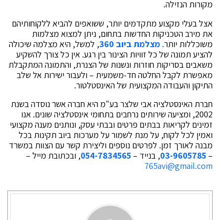
מקורות הנזילה.
אצל בעלי מקצוע מתקדמים יותר, ששואפים להביא ללקוחותיהם
את מירב הטכניקות החדשות בתחום, ניתן למצוא מצלמות
משוכללות יותר.
מצלמת ביוב 360
, למשל, היא מצלמה שיכולה
להציע תמונה של כל זוויות הצינור בין רגע. אין כל צורך להשקיע
משאבים בסריקות חוזרות ונשנות של הצנרת, והתמונה המתקבלת
מאפשרת לקבל החלטה חד-משמעית – ולעבור ישירות אל שלב
התיקון והעבודה המקצועית של האינסטלטור.
חברת האינסטלציה אבי שלצר בע"מ היא חברה אשר נוסדה בשנת
2002, ומציעה שירותים נרחבים בתחומי אינסטלציה שונים. אנו
זמינים לקריאות בבתים פרטים ובבתי עסק, ונותנים מענה מקצועי
ואמין לכל לקוח, על מנת לשמור על מערכות ביוב תקינות בכל
מבנה לאורך זמן. לפרטים נוספים וליצירת קשר עם הצוות במשרד
–
03-9605785
, בנייד –
054-7834565
, ובכתובת מייל –
765avi@gmail.com