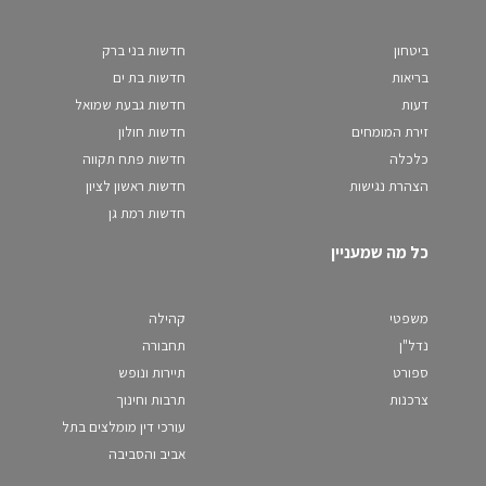
ביטחון
חדשות בני ברק
בריאות
חדשות בת ים
דעות
חדשות גבעת שמואל
זירת המומחים
חדשות חולון
כלכלה
חדשות פתח תקווה
הצהרת נגישות
חדשות ראשון לציון
חדשות רמת גן
כל מה שמעניין
משפטי
קהילה
נדל"ן
תחבורה
ספורט
תיירות ונופש
צרכנות
תרבות וחינוך
עורכי דין מומלצים בתל
אביב והסביבה