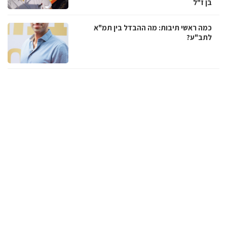
בן ז"ל
כמה ראשי תיבות: מה ההבדל בין תמ"א
לתב"ע?