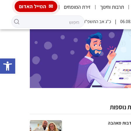
המייל האדום
תרבות וחינוך
זירת המומחים
כ"ג אב התשפ"ו
פתח סרגל 
 נוספות
בות מאהבה