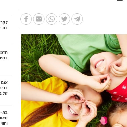
בת-י
תזמו
במינ
אגם 
של ב
בת-י
מאות
וחווי