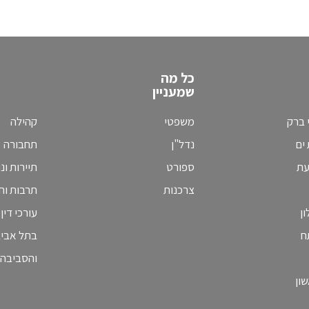
כל מה
שמעניין
 ברק
משפטי
קהילה
ים
נדל"ן
תחבורה
עת
ספורט
תיירות ונ
צרכנות
תרבות וחי
ן
עורכי דין
ח
בתל אבי
והסביבה
ון