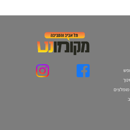
ופש
נוך
 מומלצים
ב