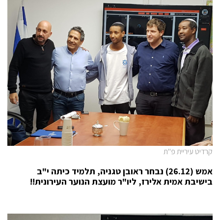
קרדיט עיריית פ"ת
אמש (26.12) נבחר ראובן טגניה, תלמיד כיתה י"ב
בישיבת אמית אלירז, ליו"ר מועצת הנוער העירונית!!