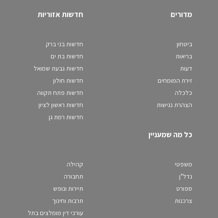
מדורים
חדשות אזוריות
ביטחון
חדשות בני ברק
בריאות
חדשות בת ים
דעות
חדשות גבעת שמואל
זירת המומחים
חדשות חולון
כלכלה
חדשות פתח תקווה
הצהרת נגישות
חדשות ראשון לציון
חדשות רמת גן
כל מה שמעניין
משפטי
קהילה
נדל"ן
תחבורה
ספורט
תיירות ונופש
צרכנות
תרבות וחינוך
עורכי דין מומלצים בתל