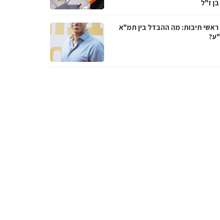
בן ז"ל
ראשי תיבות: מה ההבדל בין תמ"א
ע?