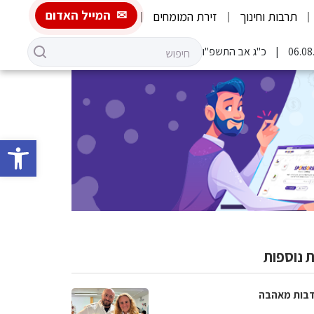
המייל האדום
תרבות וחינוך
זירת המומחים
כ"ג אב התשפ"ו
פתח סרגל 
 נוספות
בות מאהבה