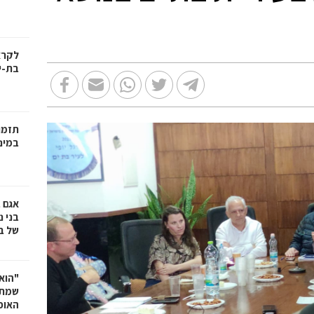
בת-י
תזמו
במינ
אגם 
של ב
"הוא 
שמתנ
האופ