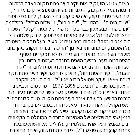
ובשנת 2005 הוענק לו אות יקיר העיר פתח תקווה כאדם המהווה
דוגמה וסמל לתקומה, התגברות עשייה ונתינה; איתן כרמי ז"ל,
יליד העיר פתח תקוה, היה טייס קרב בחיל האוויר, לחם במלחמות
"ששת הימים", "ההתשה", "יום כיפור", ו "שלום הגליל". במלחמת
"יום כיפור" מנע אסון כבד בכך שהפיל טיל מסוג "קלט" ששיגרו
המצרים לעבר תל אביב עם פתיחת המלחמה; ולוביק שלמה ז"ל,
היה מזכיר ומנהל אגודות כפר גנים א' פעיל ובעל תפקיד בשמירה
על השכונה, גם מחברותו בארגון "ההגנה" בפתח תקוה. כיהן כחבר
מועצת העיר וחבר בוועדות העירייה, מילא תפקידים בסניף
ההסתדרות בעיר. במשך השנים התנדב בעמותות רבות. בין
תעודות ההוקרה והשבחים להם אודות תרומתו לחברה: "יקיר
ההגנה", "יקיר ההסתדרות", הוענק לו תואר יקיר העיר פתח תקוה
לשנת 1996; יעקב שמואל רוזנצוייג ז"ל – היה השוחט והקצב
הראשון במושבה פ"ת בשנים 1877-1895. דמות מוכרת בישוב
היהודי בארץ ובפ"ת והיחיד שסיפק בשר כשר לתושבים בעיר. היה
הנרצח הראשון בפעולת איבה בעיר פתח תקווה; משה קלונתר ז"ל,
ראש הקהילה היהודית ואחד מאנשי הדת במובילים בקרב יהודי
בוכרה בסמרקנד שבאוזבקיסטן. סייע לשמר את ערכי היהדות
בזמן שהייתה שליטה של האמירות הבוכרית המוסלמית הקיצונית.
רבים מאנשי העיר שהיו מתלמידיו, עלו לישראל והשתקעו בעיר
פתח תקוה; רבקה פולט ז"ל, ילידת פתח תקווה, הייתה התופרת