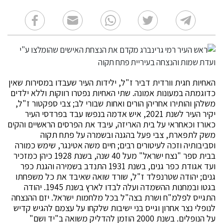
האחיות חגית וורדית דביר ז"ל, ילידות העיר שעבדו במסירות שאין
כדוגמתה במעונות אמונה. שתי האחיות נפטרו רווקות וללא ילדים
משלהן והותירו אחריהן הורים ואחות שבורי לב; צבי ספקטור ז"ל,
יקיר העיר לשנת 2021, איש אדמה בנפשו עבד בפרדסי העיר
כאורז וכאחראי על בית האריזה, עיבד את הפרסים הראשיים והקים
משק לתפארת, צבי פעל בהגנה ובשמרה על פתח תקוה
וסביבותיה וזכה לעיטורים רבים; חיים משה אטינגר, שימש כמורה
בבית ספר "נצח ישראל" מעל 40 שנה, בשנת 1928 כיהן כמזכיר
ועד אגודת כפר גנים, בשנת 1931 התנדב בשמירה והגנת כפר
גנים; יהודה שטרנפלד ז"ל, שורד שואה שאיבד את כל משפחתו
בגטו ובמחנות ההשמדה ועלה לבדו לארץ בשנת 1945. יהודה
התגייס לפלמ"ח ושרת בצה"ל בכל מלחמות ישראל. יזם ההנצחה
לנופלי נצר אחרון וגייס בני ישיבות שלקחו על עצמם להגיש קדיש
על הנופלים. בשנת 2000 הוזמן להדליק משואה ב"יד ושם"