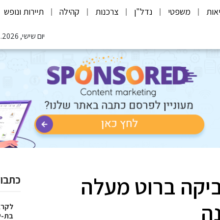
אות
משפטי
נדל"ן
צרכנות
קהילה
תיירות ונופש
יום שישי, 07.08.2026
ביקה ברוט מעלה
כתבות
ה
בת-י