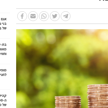
אגם 
של ב
בת-י
מאות
וחווי
מופע
לחגיגות 100 ש
של ס