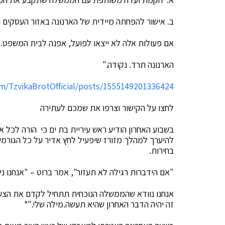
ב. אישור להפחתה מיידית של הארנונה באזור העסקים 
אם פעולות אלה לא ייצאו לפועל, אפנה לבית המשפט.
הארנונה תרד. נקודה."
m/TzvikaBrotOfficial/posts/1555149201336424
לחצו על הקישור וצרפו את שמכם לעתירה
בשבוע האחרון הודיע ראש עיריית בת ים כי הורה לכל 
להיערך למהלך מזורז שיפעיל לחץ אדיר על כל הגורמים 
בחירות.
"אם הידברות רגילה לא תעזור", אמר ברוט – "אנחנו ני
אנחנו נוודא שהממשלה הנוכחית תתחיל לקדם את הצעד
זה יהיה הדבר האחרון שהיא תעשה.מילה שלי."*