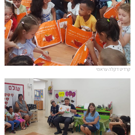
קרדיט דקלה עראמי