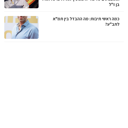
בן ז"ל
כמה ראשי תיבות: מה ההבדל בין תמ"א
לתב"ע?