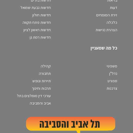
בריאות
חדשות בת ים
דעות
חדשות גבעת שמואל
זירת המומחים
חדשות חולון
כלכלה
חדשות פתח תקווה
הצהרת נגישות
חדשות ראשון לציון
חדשות רמת גן
כל מה שמעניין
משפטי
קהילה
נדל"ן
תחבורה
ספורט
תיירות ונופש
צרכנות
תרבות וחינוך
עורכי דין מומלצים בתל
אביב והסביבה