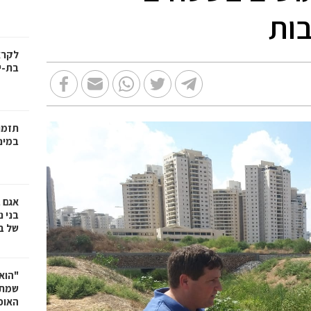
ות
בת-י
תזמו
במינ
אגם 
של ב
"הוא 
שמתנ
האופ