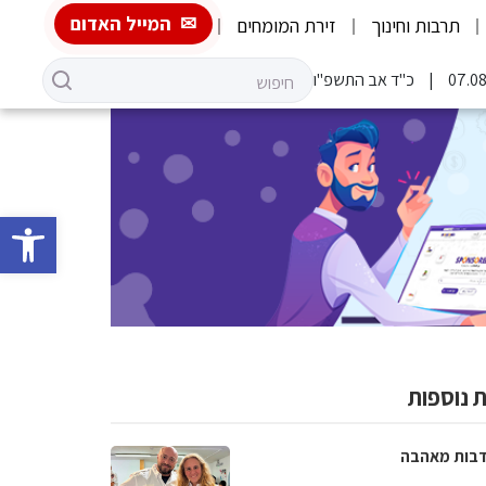
המייל האדום
תרבות וחינוך
זירת המומחים
כ"ד אב התשפ"ו
פתח סרגל 
 נוספות
בות מאהבה