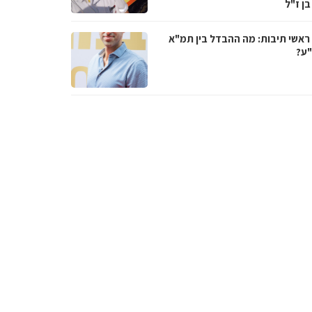
בן ז"ל
ראשי תיבות: מה ההבדל בין תמ"א
ע?