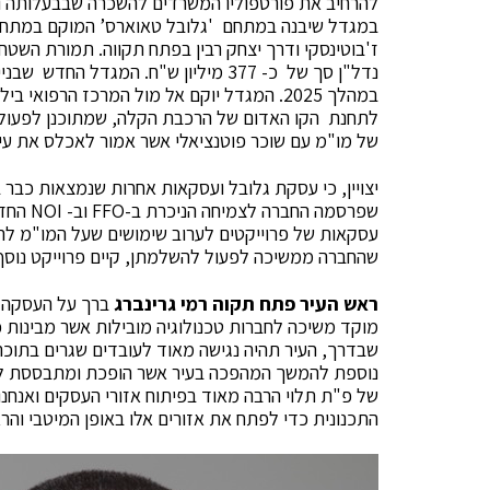
במגדל שיבנה במתחם 'גלובל טאוארס’ המוקם במתחם 
נדל"ן סך של כ- 377 מיליון ש"ח. המגד
של מו"מ עם שוכר פוטנציאלי אשר אמור לאכלס את ע
יצויין, כי עסקת גלובל ועסקאות אחרות שנמצאות כבר
שהחברה ממשיכה לפעול להשלמתן, קיים פרוייקט נוסף
ראש העיר פתח תקוה רמי גרינברג
ברך על העסקה ומ
מוקד משיכה לחברות טכנולוגיה מובילות אשר מבינות 
שבדרך, העיר תהיה נגישה מאוד לעובדים שגרים בתוכה
נוספת להמשך המהפכה בעיר אשר הופכת ומתבססת ל
של פ"ת תלוי הרבה מאוד בפיתוח אזורי העסקים ואנחנו
התכנונית כדי לפתח את אזורים אלו באופן המיטבי והר