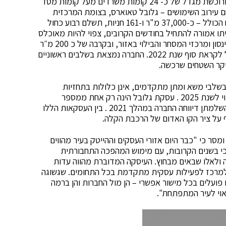
להרחיב את פורטפוליו המשרדים להשכרה שבבעלותה ורוכשת מגדל של כ- 24 קומות משרדים מעל קומות מסד
עירוב השימושים – גלובל טאוארס, בצומת המרכזית
ז'בוטינסקי ודרך יצחק רבין בפתח תקווה. תמורת השטח הכולל – כ-37,000 מ"ר ו-161 חניות, תשלם רבוע כחול
ל החדש שבנייתו אמורה להתחיל בחודשים הקרובים, צפוי להיות מאוכלס
במהלך 2025. המגדל יוקם אל מול המרכז הרפואי בילינסון ומרכזי המסחר והבילוי באזור, ובקרבה של כ 200 מ״ר
לתחנת הקו האדום של הרכבת הקלה, שמתוכנן לפעול לקראת סוף שנת 2022. החברה נמצאת בשלבים ראשוניים
יקר השטחים שרכשה.
 בשלבי משא ומתן מתקדמים, אינן כלולות בתחזיות
שפרסמה החברה לצמיחה הניכרת ב-FFO וב- NOI החזוי לשנת 2025 . עסקת גלובל הינה רק אחת ממספר
עסקאות של פרוייקטים לערוב שימושים שעל המו"מ להשלמתן דיווחה החברה במהלך 2021 . בין העסקאות הללו
 על ציר הקו האדום של הרכבת הקלה.
סר כי "כבר היום אזורי העסקים וההייטק בעיר מהווים
כי בשנים הקרובות, עם מימוש המהפכה התחבורתית
 ולאלו שבאים מבחוץ. העיסקה המדוברת מהווה עדות
מרכז לפעילות עסקית מתקדמת בכל התחומים. שגשוגה
 פועלים בכל מישור אפשרי – הן מול החברות והן ברמה
אוי לעיר המתפתחת".