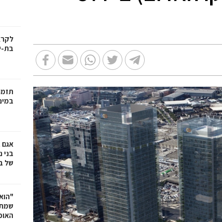
בת-י
תזמו
במינ
אגם 
של ב
"הוא 
שמתנ
האופ