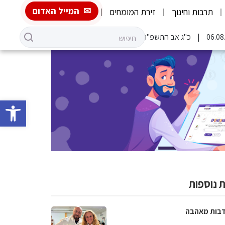
המייל האדום
תרבות וחינוך
זירת המומחים
כ"ג אב התשפ"ו
פתח סרגל 
 נוספות
בות מאהבה