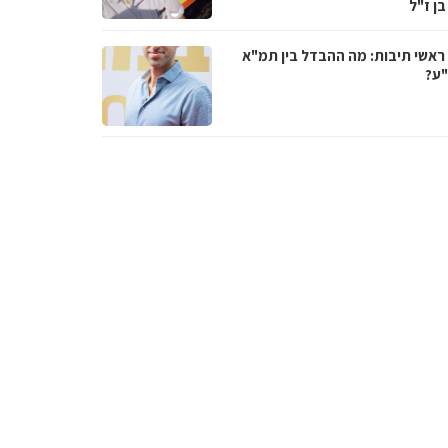
בן ז"ל
ראשי תיבות: מה ההבדל בין תמ"א
ע?