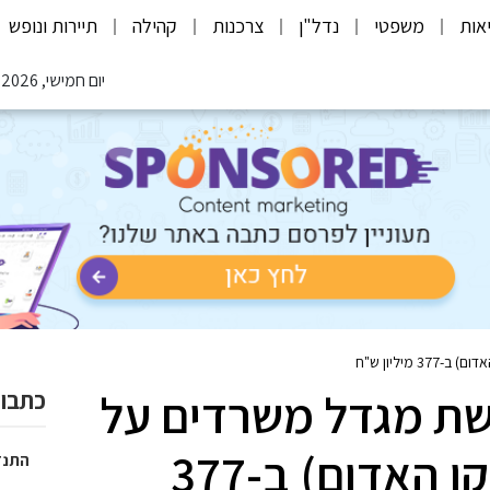
אות
משפטי
נדל"ן
צרכנות
קהילה
תיירות ונופש
יום חמישי, 06.08.2026
יליון ש"ח
כשת מגדל משרדים על
כתבות
ציר הרכבת הקלה (הקו האדום) ב-377
התנד