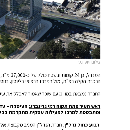
צילום: ויופוינט
המגדל, בן 24 קומות ובשטח כולל של כ-37,000 מ"ר, יוקם מעל קומות מסד במתחם
הרכבת הקלה בפ"ת, מול המרכז הרפואי בלינסון. בנוסף רוכשת 
החברה נמצאת במו"מ עם שוכר שאמור לאכלס את עיק
ראש העיר פתח תקוה רמי גרינברג:
העיסקה – עדו
ומתבססת למרכז לפעילות עסקית מתקדמת בכל 
רבוע כחול נדל"ן
, חברת הנדל"ן המניב מקבוצת
אלו