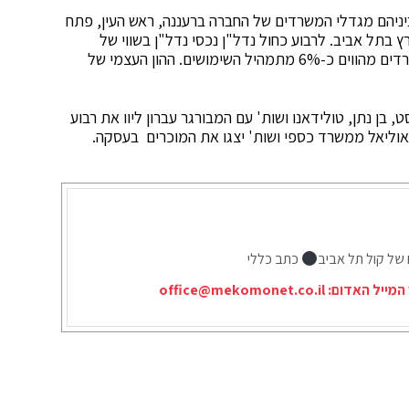
זורי הביקוש וביניהם מגדלי המשרדים של החברה ברעננה, ראש העין, פתח
 בתל אביב. לרבוע כחול נדל"ן נכסי נדל"ן בשווי של
כ-6.55 מיליארד ש"ח, כאשר השטחים המושכרים למשרדים מהווים כ-6% מתמהיל השימושים. ההון העצמי של
בן נתן, טולידאנו ושות' עם המבורגר עברון ליוו את רבוע
 אוליאל ממשרד כספי ושות' יצגו את המוכרים בעסקה.
 של קול תל אביב
כתב כללי
המייל האדום:
office@mekomonet.co.il