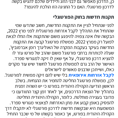
כן, הדרכון מאפשר גם לבני הזוג ולילדים שלכם להגיש בקשה
לדרכון פורטוגלי. האם כל החגיגה הזו הולכת להיגמר?
תקנות חדשות בחוק הפורטוגלי
לפני שנתחיל לציין את התקנות החדשות, חשוב שתדעו שמי
שהתחיל את התהליך לקבל אזרחות פורטוגלית לפני מרץ 2022,
הבקשה שלו אינה צפויה להיפגע משום שהתקנות אלו החלו לצאת
לפועל רק ממרץ 2022. ממשלת פורטוגל קבעה את התקנות
החדשות בעיקר בעקבות המקרה של האוליגרך רומן אברמוביץ',
שעלה לכותרות ברחבי פורטוגל משום שהרב של פורטו עזר לו
להוציא דרכון פורטוגלי, על אף שאין לו זיקה למגורשי ספרד.
האישור של הרב גרם לממשלת פורטוגל לחשוד שיש עוד מקרים
כאלו, ושייתכן שרבנים מאשרים לישראלים
לקבל אזרחות אירופאית
בלי שיש להם זיקה ממשית לפורטוגל.
לכן, ממשלת פורטוגל החליטה להחמיר את ההנחיות. בשלב
הראשון הודיעה הקהילה היהודית בפורטו כי יש השהיה זמנית
בתהליך של הוצאת הדרכונים, אך לאחר זמן קצר התוודענו כי
מדובר בעצירה מוחלטת. כלומר, הקהילה היהודית החליטה
להפסיק באופן קבוע את מתן האזרחות לצאצאי מגורשי ספרד.
המשמעות היא שבקשות חדשות לדרכון פורטוגלי לא יתקבלו דרך
הקהילה היהודית בפורטו, אך כאמור בקשתו של מי שכבר התחיל