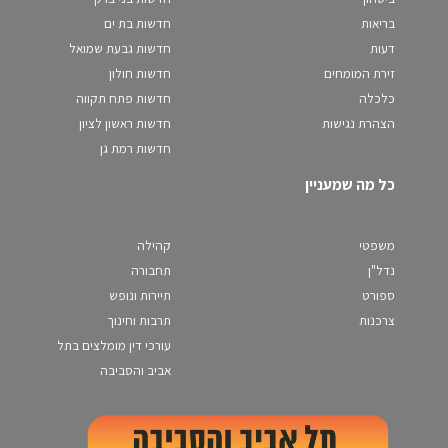
בריאות
חדשות בת ים
דעות
חדשות גבעת שמואל
זירת המומחים
חדשות חולון
כלכלה
חדשות פתח תקווה
הצהרת נגישות
חדשות ראשון לציון
חדשות רמת גן
כל מה שמעניין
משפטי
קהילה
נדל"ן
תחבורה
ספורט
תיירות ונופש
צרכנות
תרבות וחינוך
עורכי דין מומלצים בתל
אביב והסביבה