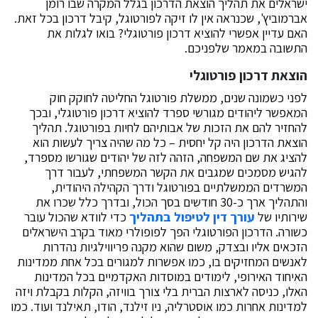
ישראלים את תהליך הוצאת הדרכון בגלל המקרה שבו רומן
אברמוביץ', שכנראה אין לו זיקה לפורטוגל, קיבל דרכון בכל זאת.
האם עדיין אפשרי להוציא דרכון פורטוגלי? בואו לגלות את
התשובה במאמר שלפניכם.
הוצאת דרכון פורטוגלי
לפני כשמונה שנים, ממשלת פורטוגל החליטה לחוקק חוק
המאפשר ליהודים מגורשי ספרד להוציא דרכון פורטוגלי, ובכך
להחזיר להם את הזכות של אבותיהם לחיות בפורטוגל. תהליך
הוצאת הדרכון היה קל יחסית – כל מה שהיה צריך לעשות הוא
להציג את שם המשפחה, הזהה לזה של יהודים שגורשו מספרד,
להגיש מסמכים שמגבים את הקשר המשפחתי, לעבור דרך
המשרדים הממשלתיים בפורטוגל ודרך הקהילה היהודית,
והתהליך ארך כ-30 חודשים בסך הכול, ובדרך כלל שכרו את
שירותיו של
עורך דין לטיפול בתהליך
כדי לוודא שהכול עובר
כשורה. הדרכון הפורטוגלי הפך לפופולרי מאוד בקרב הישראלים
הזכאים אליו ובצדק, משום שהוא מקנה פריווילגיות נהדרות
לאנשים המחזיקים בו, כמו אפשרות למגורים בכל אחת ממדינות
האיחוד האירופי, לימודים במוסדות האקדמיים בכל המדינות
האלו, כניסה לארצות הברית בלי צורך בוויזה, הקלות בקבלת ויזה
למדינות אחרות כמו אוסטרליה, ניו זילנד, הודו, תאילנד ועוד. כמו