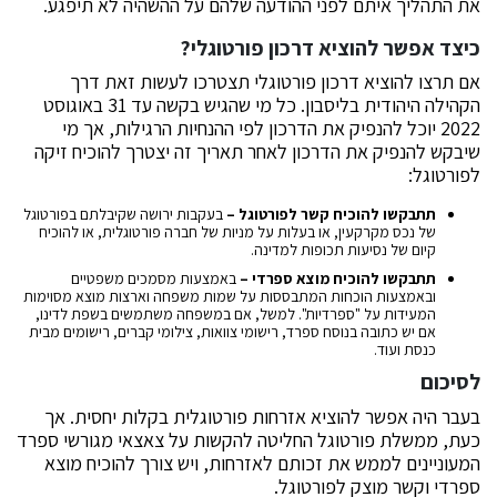
את התהליך איתם לפני ההודעה שלהם על ההשהיה לא תיפגע.
כיצד אפשר להוציא דרכון פורטוגלי?
אם תרצו להוציא דרכון פורטוגלי תצטרכו לעשות זאת דרך
הקהילה היהודית בליסבון. כל מי שהגיש בקשה עד 31 באוגוסט
2022 יוכל להנפיק את הדרכון לפי ההנחיות הרגילות, אך מי
שיבקש להנפיק את הדרכון לאחר תאריך זה יצטרך להוכיח זיקה
לפורטוגל:
תתבקשו להוכיח קשר לפורטוגל –
בעקבות ירושה שקיבלתם בפורטוגל
של נכס מקרקעין, או בעלות על מניות של חברה פורטוגלית, או להוכיח
קיום של נסיעות תכופות למדינה.
תתבקשו להוכיח מוצא ספרדי –
באמצעות מסמכים משפטיים
ובאמצעות הוכחות המתבססות על שמות משפחה וארצות מוצא מסוימות
המעידות על "ספרדיות". למשל, אם במשפחה משתמשים בשפת לדינו,
אם יש כתובה בנוסח ספרד, רישומי צוואות, צילומי קברים, רישומים מבית
כנסת ועוד.
לסיכום
בעבר היה אפשר להוציא אזרחות פורטוגלית בקלות יחסית. אך
כעת, ממשלת פורטוגל החליטה להקשות על צאצאי מגורשי ספרד
המעוניינים לממש את זכותם לאזרחות, ויש צורך להוכיח מוצא
ספרדי וקשר מוצק לפורטוגל.