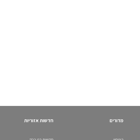
מדורים
חדשות אזוריות
ביטחון
חדשות בני ברק