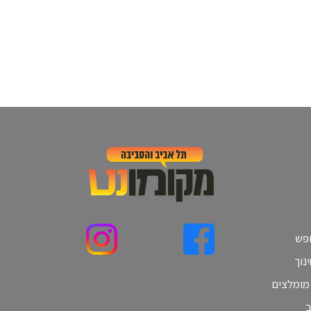
ופש
נוך
 מומלצים
ב