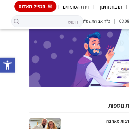
המייל האדום
תרבות וחינוך
זירת המומחים
כ"ה אב התשפ"ו
פתח סרגל 
 נוספות
בות מאהבה