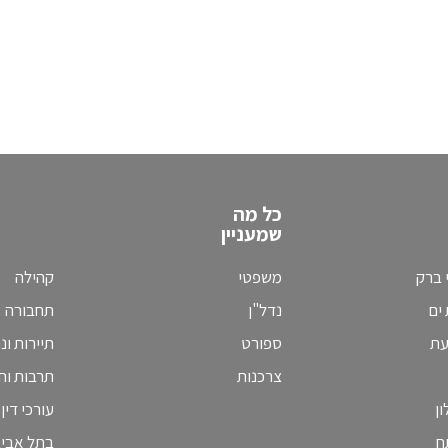
כל מה
שמעניין
 ברק
משפטי
קהילה
ים
נדל"ן
תחבורה
עת
ספורט
תיירות ונ
צרכנות
תרבות וחי
ן
עורכי דין
ח
בתל אבי