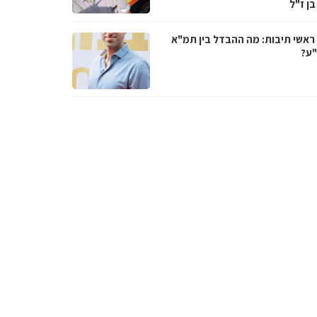
בן ז"ל
ראשי תיבות: מה ההבדל בין תמ"א
ע?