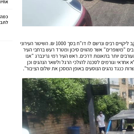
אחיו 
כמה 
לתב"
נהג צעיר שנהג ברייזר בצורה מסוכנת הורד מהכביש עקב ליקויים רבים ונרשם לו דו"ח בסך 1000 ₪. השיטור העירוני
ם "משופרים" אשר מהווים סיכון ומטרד רעש ברחבי העיר
עורבים יותר בתאונות דרכים. ראש העיר רמי גרינברג "אנו
א אחראי וגורמים לסכנה להולכי הרגל ולשאר הנהגים וכן
ות כנגד נהגים הנוסעים באופן המסכן את שלום הציבור".