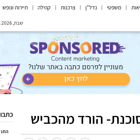
אות
משפטי
נדל"ן
צרכנות
קהילה
תיירות ונופש
שבת, 08.08.2026
סוכנת- הורד מהכביש
כתבות
התנד