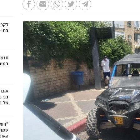
בת-י
תזמו
במינ
אגם 
של ב
"הוא 
שמתנ
האופ