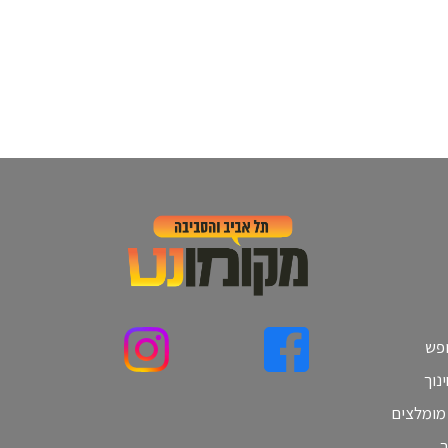
ופש
נוך
 מומלצים
ב