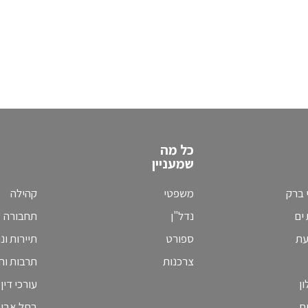
כל מה
שמעניין
 ברק
משפטי
קהילה
ים
נדל"ן
תחבורה
עת
ספורט
תיירות ונ
צרכנות
תרבות וחי
ן
עורכי דין
ח
בתל אבי