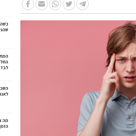
כשהז
שהגי
המתכ
החלט
לבד
השכר
לאנר
מה צר
הזמן