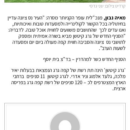
קרדיט צילום: שני גדסי
מאיה נבון,
מנכ"לית עופר הקניותר מסרה: "העיר נס ציונה עדיין
בחיתוליה בכל הקשור לקולינרייה ולמסעדות טובות ואיכותיות,
ואנו עדים לכך שהתושבים משוועים לחווית אוכל טובה. לדבריה:
"הסניף החדש של גרג קיטשן מביא בשורה אמיתית ומספק
לתושבי נס ציונה והסביבה חווית קפה מעולה ביום יום ומסעדה
לשעות הערב".
הסניף החדש כשר למהדרין – בד"צ בית יוסף
'גרג קיטשן' הינה תת רשת של קפה גרג הנמצאת בבעלות יאיר
מלכה, גלעד אלמוג וניר אדרי. לגרג קיטשן 11 סניפים ברחבי
הארץ המצטרפים לכ – 120 סניפים של רשת קפה גרג בפריסה
ארצית.