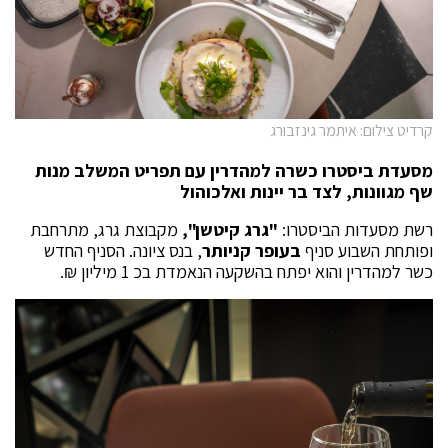
קרדיט צילום: איתמר גינזבורג
מסעדת ביסטרו כשרה למהדרין
עם תפריט המשלב מנות
שף מגוונות, לצד בר יינות ואלכוהול
רשת מסעדות הביסטרו:
"גרג קיטשן",
מקבוצת גרג, מתרחבת
ופותחת השבוע סניף
בעופר קניותר
, בנס ציונה. הסניף החדש
כשר למהדרין והוא יפתח בהשקעה הנאמדת בכ 1 מיליון ₪.