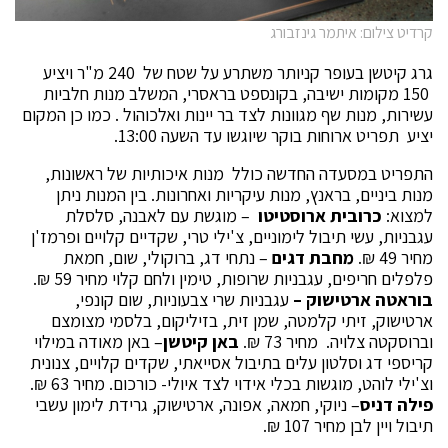
קרדיט צילום: איתמר גינזבורג
גרג קיטשן בעופר קניותר משתרע על שטח של 240 מ"ר ויציע
150 מקומות ישיבה, בקונספט בראסרי, המשלב מנות חלביות
עשירות, מנות שף מגוונות לצד בר יינות ואלכוהול . כמו כן המקום
יציע תפריט ארוחות בוקר שיוגשו עד השעה 13:00.
התפריט במסעדה החדשה כולל מנות איכותיות של ראשונות,
מנות ביניים, בראנץ, מנות עיקריות ואחרונות. בין המנות ניתן
למצוא:
כרובית ארוסטיטו
– מוגשת עם לאבנה, סלסלת
עגבניות, עשי תיבול לימוניים, צ'ילי טרי, שקדיים קלויים ופרמז'ן
מחיר 49 ₪.
מחבת דגים
– נתחי דג, ברוקולי, שום, חמאת
פלפלים חריפים, עגבניות שרופות, טימין ולחם קלוי מחיר 59 ₪.
בוראטה ארטישוק –
עגבניות שרי צבעוניות, שום קונפי,
ארטישוק, זיתי קלמטה, שמן זית, בזיליקום, בלסמי מצומצם
וברוסקטה צלויה. מחיר 73 ₪.
באן קיטשן
– באן מאודה במילוי
קריספי דג וסלטון עלים בתיבול אסייאתי, שקדים קלויים, צנונית
וצ'ילי לוהט, מוגשות בכלי אידוי לצד איולי- כורכום. מחיר 63 ₪.
פילה דניס
– ניוקי, חמאה, אפונה, ארטישוק, גרידת לימון עשבי
תיבול ויין לבן מחיר 107 ₪.