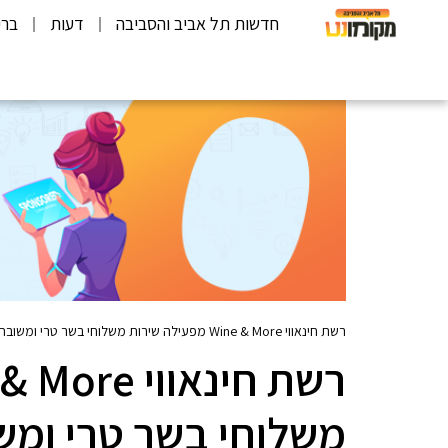
חדשות תל אביב והסביבה
דעות
ברי
רשת חינאווי Wine & More מפעילה שירות משלוחי בשר טרי ומשובח למביני עניין, היישר מהקצביות המובילות שלה באזורי המרכז והשרון ליום העצמאות
משלוחי בשר טרי ומשו