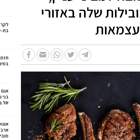
בילות שלה באזורי
העצמאות
בת-י
תזמו
במינ
אגם 
של ב
אוגו
ארבע
מובי