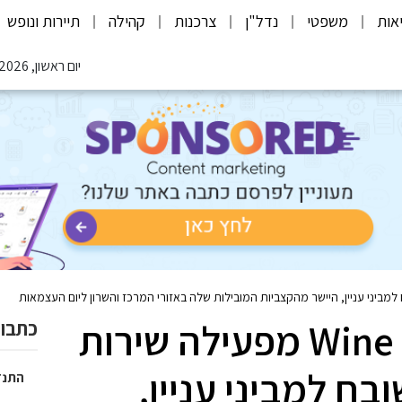
אות
משפטי
נדל"ן
צרכנות
קהילה
תיירות ונופש
יום ראשון, 09.08.2026
רשת חינאווי Wine & More מפעילה שירות
כתבות
בח למביני עניין,
התנד