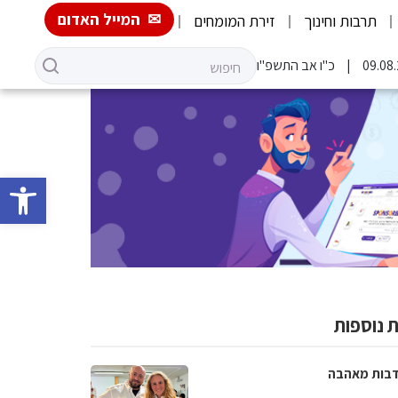
המייל האדום
תרבות וחינוך
זירת המומחים
כ"ו אב התשפ"ו
פתח סרגל 
 נוספות
בות מאהבה