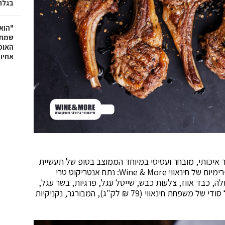
בגלר
"הוא 
שמתנ
האופ
אחיו 
ר איכותי, מובחר ועסיסי במיוחד הממוצב בטופ של תעשיית
הבשר בישראל. בין מגוון הבשרים המוצעים בקצביות הפרימיום של חינאווי Wine & More: נתח אנטריקוט טרי
לה, כבד אווז, צלעות כבש, שייטל עגל, פרגיות, בשר עגל,
בשר טלה, בשר טחון בקר, או כבש, קבב במתכון ותיבול סודי של משפחת חינאווי (79 ₪ לק"ג), המבורגר, נקניקיות