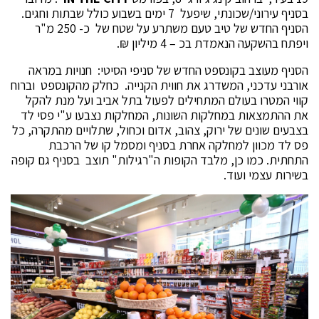
בסניף עירוני/שכונתי, שיפעל 7 ימים בשבוע כולל שבתות וחגים.
הסניף החדש של טיב טעם משתרע על שטח של כ- 250 מ"ר
ויפתח בהשקעה הנאמדת בכ – 4 מיליון ₪.
הסניף מעוצב בקונספט החדש של סניפי הסיטי: חנויות במראה
אורבני עדכני, המשדרג את חווית הקנייה. כחלק מהקונספט וברוח
קווי המטרו בעולם המתחילים לפעול בתל אביב ועל מנת להקל
את ההתמצאות במחלקות השונות, המחלקות נצבעו ע"י פסי לד
בצבעים שונים של ירוק, צהוב, אדום וכחול, שתלויים מהתקרה, כל
פס לד מכוון למחלקה אחרת בסניף ומסמל קו של הרכבת
התחתית. כמו כן, מלבד הקופות ה"רגילות" תוצב בסניף גם קופה
בשירות עצמי ועוד.