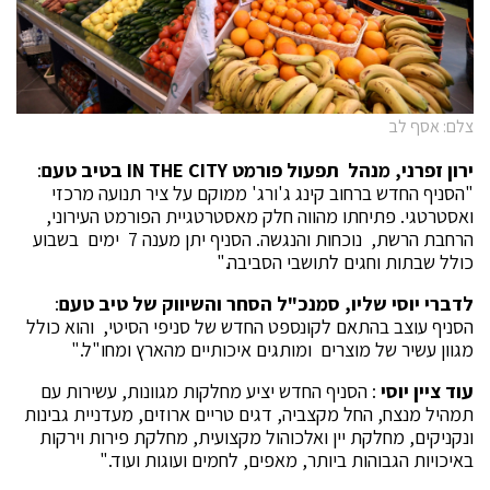
צלם: אסף לב
ירון זפרני, מנהל תפעול פורמט
IN THE CITY
בטיב טעם
:
"הסניף החדש ברחוב קינג ג'ורג' ממוקם על ציר תנועה מרכזי
ואסטרטגי. פתיחתו מהווה חלק מאסטרטגיית הפורמט העירוני,
הרחבת הרשת, נוכחות והנגשה. הסניף יתן מענה 7 ימים בשבוע
כולל שבתות וחגים לתושבי הסביבה."
לדברי יוסי שליו, סמנכ"ל הסחר והשיווק של טיב טעם
:
הסניף עוצב בהתאם לקונספט החדש של סניפי הסיטי, והוא כולל
מגוון עשיר של מוצרים ומותגים איכותיים מהארץ ומחו"ל."
עוד ציין יוסי
: הסניף החדש יציע מחלקות מגוונות, עשירות עם
תמהיל מנצח, החל מקצביה, דגים טריים ארוזים, מעדניית גבינות
ונקניקים, מחלקת יין ואלכוהול מקצועית, מחלקת פירות וירקות
באיכויות הגבוהות ביותר, מאפים, לחמים ועוגות ועוד."