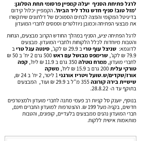
לרגל פתיחת הסניף יעלה קמפיין פרסומי תחת הסלוגן
:
'מזל טוב! סניף חדש נולד ליד הבית'.
הקמפיין יכלול קידום
בדיגיטל המקומי והפצה לבתים הסמוכים של דלתונים שיתקשרו
את מבצעי הפתיחה וכמובן ניוזלטרים וסמסים לחברי המועדון
לרגל הפתיחה יציע, הסניף במהלך החודש הקרוב מבצעים, הנחות
והטבות מיוחדות לכלל הלקוחות ולחברי המועדון. מבצעים
לדוגמא:
שניצל עוף טרי
ב 29.9 ₪ לקג',
סינטה עגל טרי
ב
79.9 ₪ לקג',
שרימפס מבושל עם ראש
500 גרם 2 יח' ב 50 ₪
לחברי מועדון,
ממרח נוטלה
350 גרם ב 11.9 ₪ ליח',
קפה
טורקי עלית
200 גרם ב 15.9 ₪ ליח',
משקה
אורז/שקדים/ש.שועל ויטריז אורגני
1 ליטר, 2 יח' ב 24 ₪,
שישיית בירה קורונה
355 מ"ל ב 29.9 ₪ ועוד, המבצעים
בתוקף עד ה- 28.8.22.
בנוסף, יוענק סל קניות רב פעמי מתנה לחברי מועדון ולמצטרפים
חדשים, בקניה מעל 199 ₪. ההצטרפות למועדון החברים חינם,
חברי המועדון נהנים ממבצעים בלעדיים, קופונים, והטבות
מותאמות אישית ללקוח.