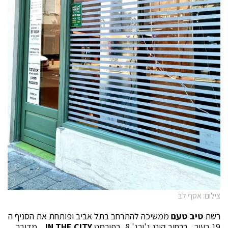
צילום: אסף לב
רשת
טיב טעם
ממשיכה להתרחב בתל אביב ופותחת את הסניף ה
19 בעיר, ברחוב קינג ג'ורג' 8, בפורמט
IN THE CITY
. מדובר