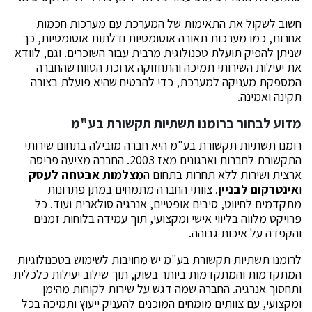
חשוב לשקול את התאימות של המערכת עם מערכות חכמות
אחרות, כמו מערכות תאורה אוטומטיות ודלתות אוטומטיות, כך
שניתן להפיק תועלת טכנולוגית מרבית עבור השוכרים. וגם, לוודא
את יעילות השירותי תמיכה והתחזוקה ארוכת הטווח שהחברה
המספקת מעניקה למערכת, כדי להבטיח שהיא פועלת בצורה
תקינה ואמינה.
מדוע לבחור ברומנו תשתיות תקשורת בע"מ
רומנו תשתיות תקשורת בע"מ היא חברה מובילה בתחום שירותי
התקשורת לחברות וארגונים מאז 2003. החברה מציעה פריסה
ארצית ושירות ללא תחרות בתחום ה
מצלמות אבטחה לעסק
ו
אינטרקום לבניין
. צוותי החברה מתמחים במתן פתרונות
מתקדמים לחיווט, סיבים אופטיים, אנרגיה סולארית ועוד. כל
פרויקט מלווה בליווי אישי ומקצועי, תוך עמידה בלוחות זמנים
והקפדה על איכות גבוהה.
לרומנו תשתיות תקשורת בע"מ יש מחויבות לשימוש בטכנולוגיות
המתקדמות והמתקדמות ביותר בשוק, תוך שילוב יעילות כלכלית
ותחסוך אנרגיה. החברה שמה דגש על שירות לקוחות מהימן
ומקצועי, עם צוותים מומחים המוכנים להעניק ייעוץ ותמיכה בכל