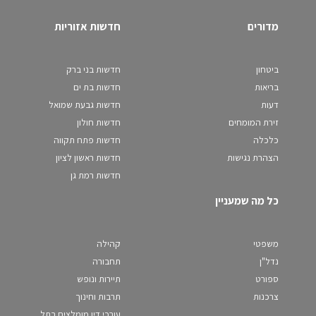
מדורים
חדשות אזוריות
ביטחון
חדשות בני ברק
בריאות
חדשות בת ים
דעות
חדשות גבעת שמואל
זירת המומחים
חדשות חולון
כלכלה
חדשות פתח תקווה
הצהרת נגישות
חדשות ראשון לציון
חדשות רמת גן
כל מה שמעניין
משפטי
קהילה
נדל"ן
תחבורה
ספורט
תיירות ונופש
צרכנות
תרבות וחינוך
עורכי דין מומלצים בתל