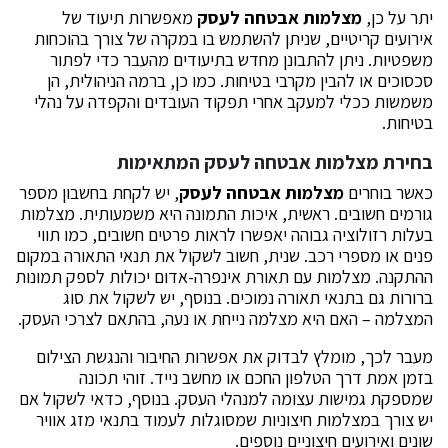
יתר על כן,
מצלמות אבטחה לעסק
מאפשרות תיעוד של
אירועים קריטיים, שניתן להשתמש בו במקרה של צורך בהוכחות
משפטיות. ניתן להתבונן מחדש בתיעודים מהעבר כדי לפתור
סכסוכים או להבין מקרבי בטיחות. כמו כן, ברמה הניהולית, הן
משמשות ככלי למעקב אחרי תפקוד העובדים והקפדה על נהלי
בטיחות.
בחירת מצלמות אבטחה לעסק המתאימות
כאשר בוחרים
מצלמות אבטחה לעסק
, יש לקחת בחשבון מספר
גורמים חשובים. ראשית, איכות התמונה היא משמעותית. מצלמות
בעלות רזולוציה גבוהה יאפשרו לראות פרטים חשובים, כמו תווי
פנים או מספרי רכב. שנית, חשוב לשקול את תנאי התאורה במקום
ההתקנה. מצלמות עם תאורת אינפרה-אדום יכולות לספק תמונות
ברורות גם בתנאי תאורה נמוכים. בנוסף, יש לשקול את סוג
המצלמה – האם היא מצלמה נייחת או נעה, בהתאם לצרכי העסק.
מעבר לכך, מומלץ לבדוק את אפשרות החיבור והנגשת הצילום
בזמן אמת דרך הטלפון החכם או מחשב נייד. זוהי תכונה
שמספקת גמישות עצומה למנהלי העסק. בנוסף, כדאי לשקול אם
יש צורך במצלמות חיצוניות שמסוגלות לעמוד בתנאי מזג אוויר
שונים ואירועים חיצוניים נוספים.