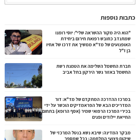
כתבות נוספות
"הוא היה מקור ההשראה שלי": יוסי רומנו
שמתנדב כחובש רפואת חירום ביחידת
האופנועים של מד"א ממשיך את דרכו של אחיו
בן ז"ל
חברת החשמל השלימה את הטמנת רשת
החשמל באזור גשר הירקון בתל אביב
במרכז ההדרכה המתקדם של מד"א: דור
המדריכים הבא של הפראמדיקים הוכשר על ידי
בכירי המרכז הרפואי שמיר (אסף הרופא) בתחום
החייאת יילודים ופגים
מבקר המדינה: שיבא נשא בנטל המרכזי של
שיקום פצועי המלחמה; ככל שמספר