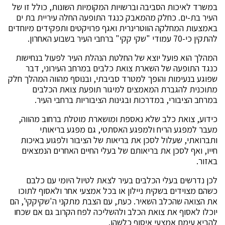
במשרד לאיכות הסביבה וברשויות המקומיות השונות, כולל זו של
העיר בת-ים. כחלק מהמאבק כנגד התופעה החלה עיריית בת ים
באמצעות המחלקה הווטרינרית ואגף פרויקטים ותפקידים מיוחדים
להתקין כי-70 עמודי "שקי קקי" ברחבי העיר בשבוע האחרון.
המהלך הוא פועל יוצא של החלטת הנהלת העיר לפעול בנחישות
כנגד התופעה של השארת צואת כלבים במרחב העירוני, דבר
שפוגע בנעימות והופך למטרד סביבתי, ובנוסף מהווה המהלך חלק
מתוכנית להגברת המאמצים למיגור תופעת צואת הכלבים
במרחב הציבורי, במדרכות ובגינות הציבוריות ברחבי העיר.
כידוע, צואת כלב שלא נאספת ומושארת מוטלת ברחוב מהווה,
מעבר למפגע הריח ולמפגע האסתטי, גם מפגע בריאותי
ותברואתי, שעלול לסכן את בריאות של הציבור ולפגוע באיכות
חייו, ואף לסכן את בריאותם של בעלי החיים האחרים הנמצאים
באזור.
לכן נדרשים בעלי הכלבים בעיר לצאת לטיול היומי עם כלבם
כשהם מצוידים בשקית ניילון או בכל אמצעי אחר ולאסוף לתוכו
את הצואה שהכלב השאיר. כעת, עם הצבת מתקני ה'שקיקקי', הם
יוכלו לאסוף את צואת הכלב ולהשליכה לפח הקרוב גם אם שכחו
להביא עימם אמצעי איסוף כלשהו.