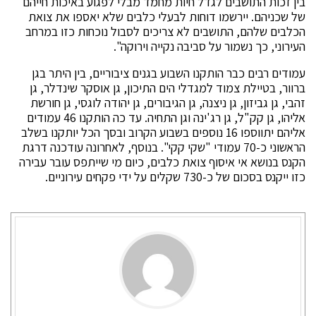
בין זכות התושבים לגדל חיות מחמד מבלי לפגוע באיכות חייהם
של שכניהם. יירשמו דוחות לבעלי כלבים שלא יאספו את צואת
הכלבים שלהם, התושבים לא צריכים לסבול נוכחות כזו במרחב
העירוני, כך נשמור על סביבה נקייה וירוקה".
עמודים רבים כבר הותקנו השבוע בגנים ציבוריים, בין היתר בגן
ברוור, בטיילת צמוד למגדלי הים התיכון, גן אוסקר שינדלר, גן
זהבי, גן גביזון, גן ניצנה, גן הגיבורים, גן יהודה לוגסי, גן חורשת
אליהו, גן קק"ל, גן רג'ינה וגן התחיה. עד כה הותקנו 46 עמודים
אליהם יתווספו 16 נוספים בשבוע הקרוב ובסך הכל יותקנו בשלב
הראשוני כ-70 עמודי "שקי קקי". בנוסף, לאחרונה עודכנה דרגת
הקנס בנושא אי איסוף צואת כלבים, כיום מי שייתפס עובר עבירה
כזו ייקנס בסכום של כ-730 שקלים על ידי פקחים עירוניים.